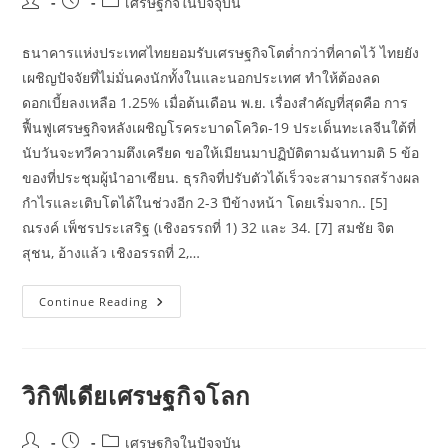
Post
Post
Post
เศรษฐกิจในปัจจุบัน
author:
published:
category:
ธนาคารแห่งประเทศไทยยอมรับเศรษฐกิจโตต่ำกว่าที่คาดไว้ ไทยยัง
เผชิญปัจจัยที่ไม่มั่นคงนักทั้งในและนอกประเทศ ทำให้ต้องลด
ดอกเบี้ยลงเหลือ 1.25% เมื่อต้นเดือน พ.ย. เรื่องสำคัญที่สุดคือ การ
ฟื้นฟูเศรษฐกิจหลังเผชิญโรคระบาดโควิด-19 ประเด็นทะเลจีนใต้ที่
นับวันจะทวีความตึงเครียด ขอให้เมียนมาปฏิบัติตามฉันทามติ 5 ข้อ
ของที่ประชุมผู้นำอาเซียน. ธุรกิจที่ปรับตัวได้เร็วจะสามารถสร้างผล
กำไรและเติบโตได้ในช่วงอีก 2-3 ปีข้างหน้า โดยเริ่มจาก.. [5]
ณรงค์ เพ็ชรประเสริฐ (เชิงอรรถที่ 1) 32 และ 34. [7] สมชัย จิต
สุชน, อ้างแล้ว เชิงอรรถที่ 2,…
เปิด
Continue Reading
5
ปัญหา
เศรษฐกิจ
ไทย
ที่
รอ
วิกิพีเดียเศรษฐกิจโลก
รัฐบาล
ใหม่
มา
Post
Post
Post
สะสาง
เศรษฐกิจในปัจจุบัน