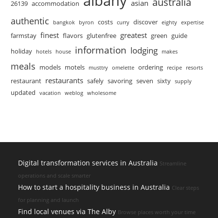
albany
australia
asian
26139
accommodation
authentic
costs
discover
bangkok
byron
curry
eighty
expertise
finest
greatest
farmstay
flavors
glutenfree
green
guide
information
lodging
holiday
hotels
house
makes
meals
models
motels
ordering
musttry
omelette
recipe
resorts
restaurants
restaurant
safely
savoring
seven
sixty
supply
updated
vacation
weblog
wholesome
Digital transformation services in Australia
Streamline
operations and scale smarter
How to start a hospitality business in Australia
Clear steps
for planning and launch
Find local venues via The Alby
Browse places worth your time