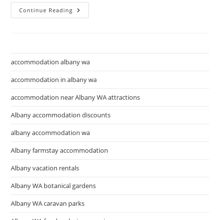
วิกิ
Continue Reading
พี
เดีย
เศรษฐกิจ
โลก
accommodation albany wa
accommodation in albany wa
accommodation near Albany WA attractions
Albany accommodation discounts
albany accommodation wa
Albany farmstay accommodation
Albany vacation rentals
Albany WA botanical gardens
Albany WA caravan parks