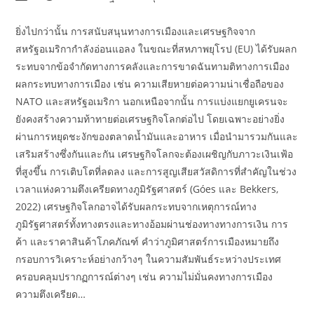
author:
published:
category:
ยิ่งไปกว่านั้น การสนับสนุนทางการเมืองและเศรษฐกิจจาก
สหรัฐอเมริกากำลังอ่อนแอลง ในขณะที่สหภาพยุโรป (EU) ได้รับผลก
ระทบจากข้อจำกัดทางการคลังและการขาดฉันทามติทางการเมือง
ผลกระทบทางการเมือง เช่น ความเสียหายต่อความน่าเชื่อถือของ
NATO และสหรัฐอเมริกา นอกเหนือจากนั้น การแบ่งแยกยูเครนจะ
ยังคงสร้างความท้าทายต่อเศรษฐกิจโลกต่อไป โดยเฉพาะอย่างยิ่ง
ผ่านการหยุดชะงักของตลาดน้ำมันและอาหาร เมื่อนำมารวมกันและ
เสริมสร้างซึ่งกันและกัน เศรษฐกิจโลกจะต้องเผชิญกับภาวะเงินเฟ้อ
ที่สูงขึ้น การเติบโตที่ลดลง และการสูญเสียสวัสดิการที่สำคัญในช่วง
เวลาแห่งความตึงเครียดทางภูมิรัฐศาสตร์ (Góes และ Bekkers,
2022) เศรษฐกิจโลกอาจได้รับผลกระทบจากเหตุการณ์ทาง
ภูมิรัฐศาสตร์ทั้งทางตรงและทางอ้อมผ่านช่องทางทางการเงิน การ
ค้า และราคาสินค้าโภคภัณฑ์ คำว่าภูมิศาสตร์การเมืองหมายถึง
กรอบการวิเคราะห์อย่างกว้างๆ ในความสัมพันธ์ระหว่างประเทศ
ครอบคลุมปรากฏการณ์ต่างๆ เช่น ความไม่มั่นคงทางการเมือง
ความตึงเครียด…