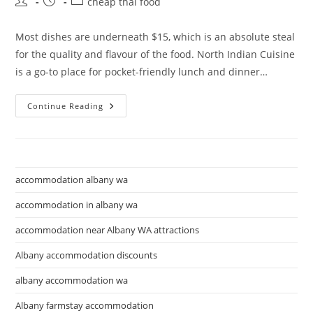
Post
Post
Post
cheap thai food
author:
published:
category:
Most dishes are underneath $15, which is an absolute steal
for the quality and flavour of the food. North Indian Cuisine
is a go-to place for pocket-friendly lunch and dinner…
15
Continue Reading
Greatest
Thai
Eating
Places
In
Sydney
accommodation albany wa
accommodation in albany wa
accommodation near Albany WA attractions
Albany accommodation discounts
albany accommodation wa
Albany farmstay accommodation