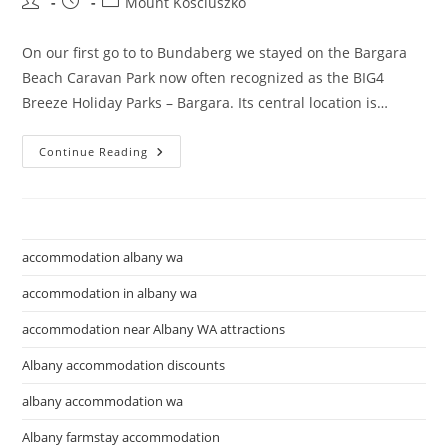
Post
Post
Post
Mount Kosciuszko
author:
published:
category:
On our first go to to Bundaberg we stayed on the Bargara
Beach Caravan Park now often recognized as the BIG4
Breeze Holiday Parks – Bargara. Its central location is…
Free
Continue Reading
Camp
At
Mt
Kosciuszko
Lookout,
Victoria
accommodation albany wa
accommodation in albany wa
accommodation near Albany WA attractions
Albany accommodation discounts
albany accommodation wa
Albany farmstay accommodation