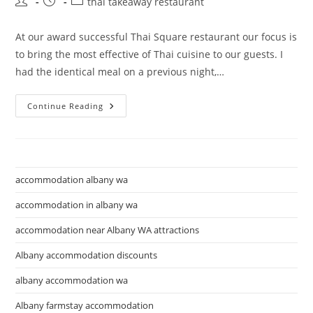
Post
Post
Post
thai takeaway restaurant
author:
published:
category:
At our award successful Thai Square restaurant our focus is
to bring the most effective of Thai cuisine to our guests. I
had the identical meal on a previous night,…
Order
Continue Reading
On-
Line,
See
Menu,
Opening
Hours
accommodation albany wa
accommodation in albany wa
accommodation near Albany WA attractions
Albany accommodation discounts
albany accommodation wa
Albany farmstay accommodation