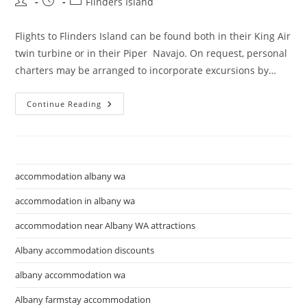
Post
Post
Post
Flinders Island
author:
published:
category:
Flights to Flinders Island can be found both in their King Air
twin turbine or in their Piper Navajo. On request, personal
charters may be arranged to incorporate excursions by…
V
Continue Reading
Regional
Public
Transport
For
Victoria
Practice
accommodation albany wa
accommodation in albany wa
accommodation near Albany WA attractions
Albany accommodation discounts
albany accommodation wa
Albany farmstay accommodation