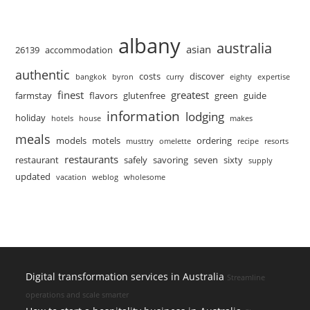
albany
australia
asian
26139
accommodation
authentic
costs
discover
bangkok
byron
curry
eighty
expertise
finest
greatest
farmstay
flavors
glutenfree
green
guide
information
lodging
holiday
hotels
house
makes
meals
models
motels
ordering
musttry
omelette
recipe
resorts
restaurants
restaurant
safely
savoring
seven
sixty
supply
updated
vacation
weblog
wholesome
Digital transformation services in Australia
Streamline
operations and scale smarter