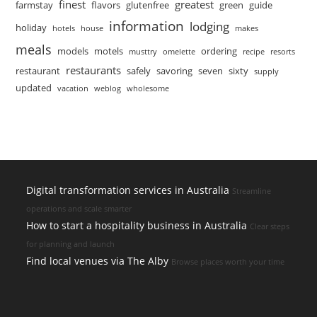
finest
greatest
farmstay
flavors
glutenfree
green
guide
information
lodging
holiday
hotels
house
makes
meals
models
motels
ordering
musttry
omelette
recipe
resorts
restaurants
restaurant
safely
savoring
seven
sixty
supply
updated
vacation
weblog
wholesome
Digital transformation services in Australia
Streamline
operations and scale smarter
How to start a hospitality business in Australia
Clear steps
for planning and launch
Find local venues via The Alby
Browse places worth your time