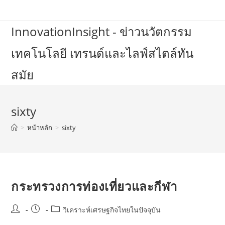
Skip
to
InnovationInsight - ข่าวนวัตกรรม
content
เทคโนโลยี เทรนด์และไลฟ์สไตล์ทัน
สมัย
sixty
>
หน้าหลัก
>
sixty
กระทรวงการท่องเที่ยวและกีฬา
Post
Post
Post
วิเคราะห์เศรษฐกิจไทยในปัจจุบัน
author:
published:
category: