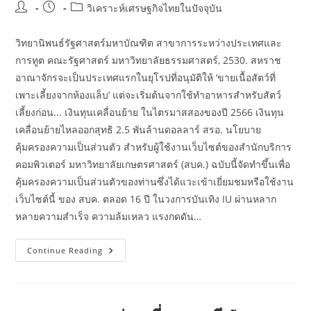
Post
Post
Post
วิเคราะห์เศรษฐกิจไทยในปัจจุบัน
author:
published:
category:
วิทยานิพนธ์รัฐศาสตร์มหาบัณฑิต สาขาการระหว่างประเทศและ
การทูต คณะรัฐศาสตร์ มหาวิทยาลัยธรรมศาสตร์, 2530. สหราช
อาณาจักรจะเป็นประเทศแรกในยุโรปที่อนุมัติให้ ‘ขายเนื้อสัตว์ที่
เพาะเลี้ยงจากห้องแล็บ’ แต่จะเริ่มต้นจากใช้ทำอาหารสำหรับสัตว์
เลี้ยงก่อน... เงินทุนเคลื่อนย้าย ในไตรมาสสองของปี 2566 เงินทุน
เคลื่อนย้ายไหลออกสุทธิ 2.5 พันล้านดอลลาร์ สรอ. นโยบาย
คุ้มครองความเป็นส่วนตัว สำหรับผู้ใช้งานเว็บไซต์ของสำนักบริการ
คอมพิวเตอร์ มหาวิทยาลัยเกษตรศาสตร์ (สบค.) ฉบับนี้จัดทำขึ้นเพื่อ
คุ้มครองความเป็นส่วนตัวของท่านซึ่งได้แวะเข้าเยี่ยมชมหรือใช้งาน
เว็บไซต์นี้ ของ สบค. ตลอด 16 ปี ในวงการบันเทิง IU ผ่านหลาก
หลายความสำเร็จ ความล้มเหลว แรงกดดัน…
กระทรวง
Continue Reading
การ
ท่อง
เที่ยว
และ
กีฬา