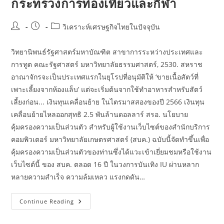
กระทรวงการท่องเที่ยวและกีฬา
Post
Post
Post
วิเคราะห์เศรษฐกิจไทยในปัจจุบัน
author:
published:
category:
วิทยานิพนธ์รัฐศาสตร์มหาบัณฑิต สาขาการระหว่างประเทศและ
การทูต คณะรัฐศาสตร์ มหาวิทยาลัยธรรมศาสตร์, 2530. สหราช
อาณาจักรจะเป็นประเทศแรกในยุโรปที่อนุมัติให้ ‘ขายเนื้อสัตว์ที่
เพาะเลี้ยงจากห้องแล็บ’ แต่จะเริ่มต้นจากใช้ทำอาหารสำหรับสัตว์
เลี้ยงก่อน... เงินทุนเคลื่อนย้าย ในไตรมาสสองของปี 2566 เงินทุน
เคลื่อนย้ายไหลออกสุทธิ 2.5 พันล้านดอลลาร์ สรอ. นโยบาย
คุ้มครองความเป็นส่วนตัว สำหรับผู้ใช้งานเว็บไซต์ของสำนักบริการ
คอมพิวเตอร์ มหาวิทยาลัยเกษตรศาสตร์ (สบค.) ฉบับนี้จัดทำขึ้นเพื่อ
คุ้มครองความเป็นส่วนตัวของท่านซึ่งได้แวะเข้าเยี่ยมชมหรือใช้งาน
เว็บไซต์นี้ ของ สบค. ตลอด 16 ปี ในวงการบันเทิง IU ผ่านหลาก
หลายความสำเร็จ ความล้มเหลว แรงกดดัน…
กระทรวง
Continue Reading
การ
ท่อง
เที่ยว