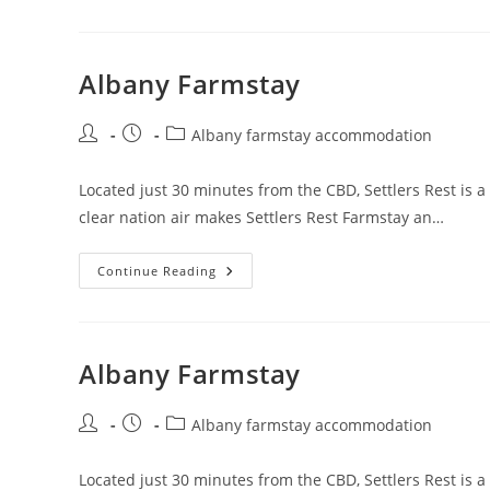
Albany Farmstay
Post
Post
Post
Albany farmstay accommodation
author:
published:
category:
Located just 30 minutes from the CBD, Settlers Rest is a
clear nation air makes Settlers Rest Farmstay an…
Albany
Continue Reading
Farmstay
Albany Farmstay
Post
Post
Post
Albany farmstay accommodation
author:
published:
category:
Located just 30 minutes from the CBD, Settlers Rest is a