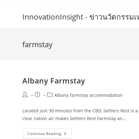
Skip
to
InnovationInsight - ข่าวนวัตกรรม
content
farmstay
Albany Farmstay
Post
Post
Post
Albany farmstay accommodation
author:
published:
category:
Located just 30 minutes from the CBD, Settlers Rest is a
clear nation air makes Settlers Rest Farmstay an…
Albany
Continue Reading
Farmstay