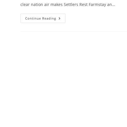
clear nation air makes Settlers Rest Farmstay an…
Albany
Continue Reading
Farmstay