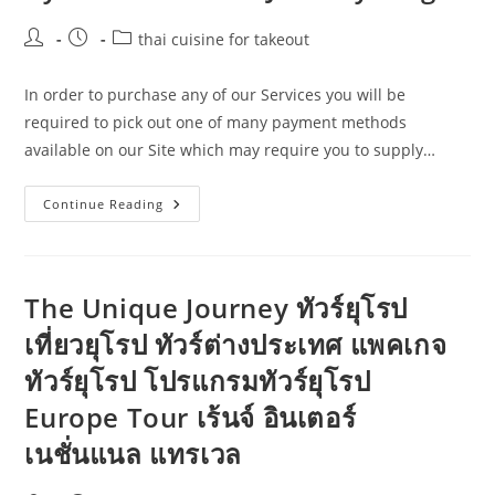
Post
Post
Post
thai cuisine for takeout
author:
published:
category:
In order to purchase any of our Services you will be
required to pick out one of many payment methods
available on our Site which may require you to supply…
Dine
Continue Reading
Like
A
Star!
Well-
Liked
Thailand
The Unique Journey ทัวร์ยุโรป
Eating
Places
เที่ยวยุโรป ทัวร์ต่างประเทศ แพคเกจ
Beloved
By
ทัวร์ยุโรป โปรแกรมทัวร์ยุโรป
A-
Listers
Klook
Europe Tour เร้นจ์ อินเตอร์
Journey
Blog
เนชั่นแนล แทรเวล