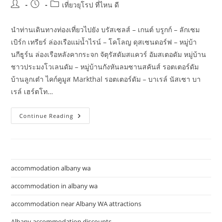
Post
Post
Post
เที่ยวยุโรป ที่ไหน ดี
author:
published:
category:
นำท่านเดินทางท่องเที่ยวไปยัง บรัสเซลส์ – เกนต์ บรูกก์ – ลักเซม
เบิร์ก เทรียร์ ล่องเรือแม่น้ำไรน์ – โคโลญ ดุสเซนดอร์ฟ – หมู่บ้า
นกีธูร์น ล่องเรือหลังคากระจก จัตุรัสดัมสแควร์ อัมสเตอดัม หมู่บ้าน
ชาวประมงโวเลนดัม – หมู่บ้านกังหันลมซานสคันส์ รอตเตอร์ดัม
บ้านลูกเต๋า ไคก์คูมูส Markthal รอตเตอร์ดัม – บาเรล์ นัสเซา บา
เรล์ เฮร์ตโท…
The
Continue Reading
Unique
Journey
ทัวร์
ยุโรป
เที่ยว
ยุโรป
ทัวร์
accommodation albany wa
ต่าง
ประเทศ
แพค
accommodation in albany wa
เก
จ
accommodation near Albany WA attractions
ทัวร์
ยุโรป
โปรแกรม
Albany accommodation discounts