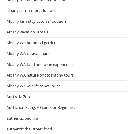
ทัวร์
ยุโรป
albany accommodation wa
Europe
Tour
เร้น
Albany farmstay accommodation
จ์
อินเตอร์
Albany vacation rentals
เนชั่นแนล
แทรเวล
Albany WA botanical gardens
Albany WA caravan parks
Albany WA food and wine experiences
Albany WA nature photography tours
Albany WA wildlife sanctuaries
Australia Zoo
Australian Slang: A Guide for Beginners
authentic pad thai
authentic thai street food