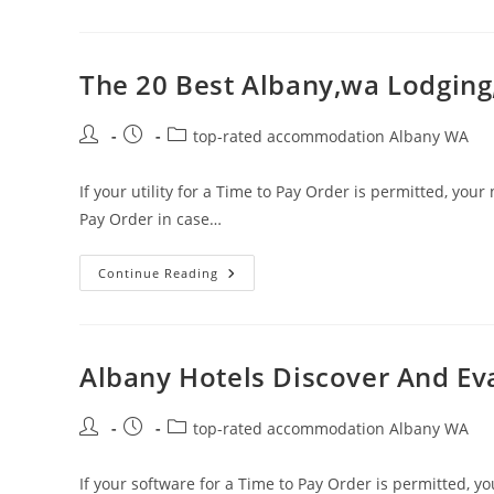
Apartments
The 20 Best Albany,wa Lodging
Post
Post
Post
top-rated accommodation Albany WA
author:
published:
category:
If your utility for a Time to Pay Order is permitted, your 
Pay Order in case…
The
Continue Reading
20
Best
Albany,wa
Lodging,
Lodging
In
Albany Hotels Discover And Ev
Albany
Post
Post
Post
top-rated accommodation Albany WA
author:
published:
category:
If your software for a Time to Pay Order is permitted, you