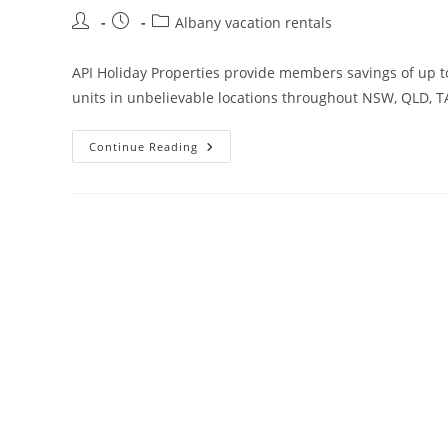
Post
Post
Post
Albany vacation rentals
author:
published:
category:
API Holiday Properties provide members savings of up 
units in unbelievable locations throughout NSW, QLD, 
Albany
Continue Reading
Holiday
Leases
From
$100
Night