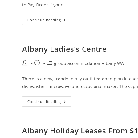
to Pay Order if your…
Albany
Continue Reading
Hotels
Discover
And
Evaluate
Great
Deals
Albany Ladies’s Centre
On
Trivago
Post
Post
Post
group accommodation Albany WA
author:
published:
category:
There is a new, trendy totally outfitted open plan kitch
dishwasher, microwave and occasional maker. The separ
Albany
Continue Reading
Ladies’s
Centre
Albany Holiday Leases From $