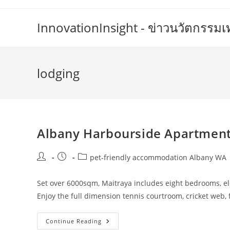
Skip
to
InnovationInsight - ข่าวนวัตกรรม
content
lodging
Albany Harbourside Apartmen
Post
Post
Post
pet-friendly accommodation Albany WA
author:
published:
category:
Set over 6000sqm, Maitraya includes eight bedrooms, ele
Enjoy the full dimension tennis courtroom, cricket web, 
Albany
Continue Reading
Harbourside