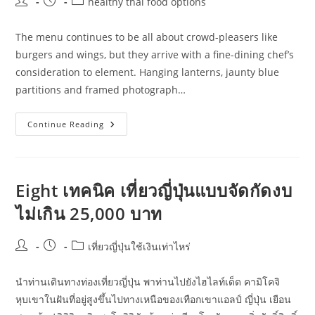
Post
Post
Post
healthy thai food options
author:
published:
category:
The menu continues to be all about crowd-pleasers like
burgers and wings, but they arrive with a fine-dining chef’s
consideration to element. Hanging lanterns, jaunty blue
partitions and framed photograph…
7
Continue Reading
Methods
To
Make
Your
Thai
Cooking
Eight เทคนิค เที่ยวญี่ปุ่นแบบจัดกัดงบ
Wholesome
ไม่เกิน 25,000 บาท
Post
Post
Post
เที่ยวญี่ปุ่นใช้เงินเท่าไหร่
author:
published:
category:
นำท่านเดินทางท่องเที่ยวญี่ปุ่น พาท่านไปยังไฮไลท์เด็ด คามิโคจิ
หุบเขาในฝันที่อยู่สูงขึ้นไปทางเหนือของเทือกเขาแอลป์ ญี่ปุ่น เยือน