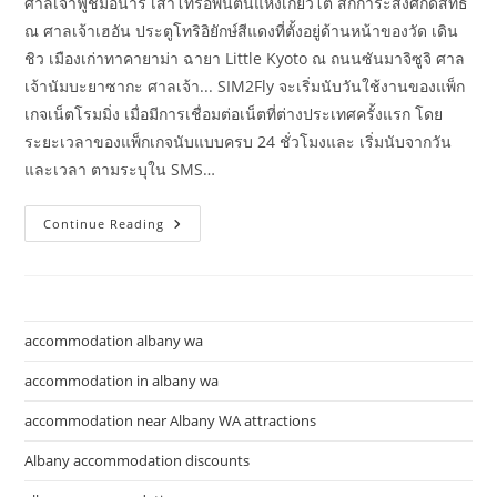
ศาลเจ้าฟูชิมิอินาริ เสาโทริอิพันต้นแห่งเกียวโต สักการะสิ่งศักดิ์สิทธิ์
ณ ศาลเจ้าเฮอัน ประตูโทริอิยักษ์สีแดงที่ตั้งอยู่ด้านหน้าของวัด เดิน
ชิว เมืองเก่าทาคายาม่า ฉายา Little Kyoto ณ ถนนซันมาจิซูจิ ศาล
เจ้านัมบะยาซากะ ศาลเจ้า... SIM2Fly จะเริ่มนับวันใช้งานของแพ็ก
เกจเน็ตโรมมิ่ง เมื่อมีการเชื่อมต่อเน็ตที่ต่างประเทศครั้งแรก โดย
ระยะเวลาของแพ็กเกจนับแบบครบ 24 ชั่วโมงและ เริ่มนับจากวัน
และเวลา ตามระบุใน SMS…
Eight
Continue Reading
เทคนิค
เที่ยว
ญี่ปุ่น
แบบ
จัด
กัด
งบ
accommodation albany wa
ไม่
เกิน
25,000
accommodation in albany wa
บาท
accommodation near Albany WA attractions
Albany accommodation discounts