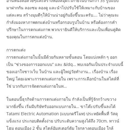
อ่านหนังสือสวยๆและสร้างห้องสมุดไว้ภายในบ้านกว่า 35 รูปแบบ
มาฝากกัน ลองชม ลองดู และนำไปปรับใช้ให้เหมาะกับบ้านของ
แต่ละคน สร้างมุมดีๆให้บ้านน่าอยู่กันยิ่งขึ้นนะครับ…. ไม่ว่าคุณจะ
กำลังมองหาภาพตกแต่งบ้านหรือกรอบรูปในบ้าน หรือต้องการคำ
ปรึกษาในการตกแต่งภาพ พวกเรายินดีให้บริการและเป็นเพื่อนคู่คิด
ของคุณในการตกแต่งบ้าน.
การตกแต่ง
การตกแต่งภายในนั้นมีด้วยกันหลายขั้นตอน โดยแบ่งหลัก ๆ ออก
เป็น “ช่วงของการออกแบบ” และ &ldq… พบเจอกันเป็นประจำแบบนี้
ของเอาใจชาวเว็บ ในบ้าน และผู้ใหญ่วัยทำงาน… เรื่องบ้าน เรื่อง
ใหญ่ โดยเฉพาะการตกแต่งภายใน เพราะการเลือกบ้านในสไตล์ที่
ใช่ บวกกับการจัดตกแต่งภายในท…
ในตอนนี้ธุรกิจด้านการตกแต่งภายใน กำลังเป็นที่รู้จักกว้างขวาง
มากยิ่งขึ้น เริ่มมีบริษัทรับออกแบบภายใน… ขาโต๊ะปรับขึ้นลงได้
Tatami Electric Automation (แบบกดรีโมท) ประหยัดพื้นที่ วัสดุ
แข็งแรง ประกอบติดตั้งง่าย ปรับระดับความสูงได้ถึง 70cm. ทาวน์
โฮม ดอนเมือง 2 ชั้น สไตล์อัมสเตอร์ดัม ใจกลางดอนเมือง ใกล้