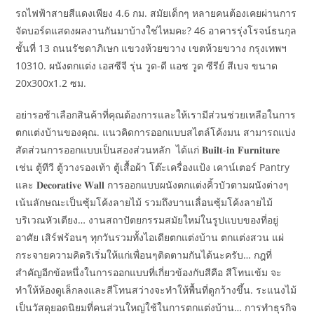
รถไฟฟ้าสายสีแดงเพียง 4.6 กม. สมัยเด็กๆ หลายคนต้องเคยผ่านการ
จัดบอร์ดแสดงผลงานกันมาบ้างใช่ไหมคะ? 46 อาคารรุ่งโรจน์ธนกุล
ชั้นที่ 13 ถนนรัชดาภิเษก แขวงห้วยขวาง เขตห้วยขวาง กรุงเทพฯ
10310. ผนังตกแต่ง เอสซีจี รุ่น วูด-ดี แอช วูด ซีรีย์ สีเบจ ขนาด
20x300x1.2 ซม.
อย่ารอช้าเลือกสินค้าที่คุณต้องการและให้เรามีส่วนช่วยเหลือในการ
ตกแต่งบ้านของคุณ. แนวคิดการออกแบบสไตล์โค้งมน สามารถแบ่ง
สัดส่วนการออกแบบเป็นสองส่วนหลัก ได้แก่ 𝐁𝐮𝐢𝐥𝐭-𝐢𝐧 𝐅𝐮𝐫𝐧𝐢𝐭𝐮𝐫𝐞
เช่น ตู้ทีวี ตู้วางรองเท้า ตู้เสื้อผ้า โต๊ะเครื่องแป้ง เคาน์เตอร์ Pantry
และ 𝐃𝐞𝐜𝐨𝐫𝐚𝐭𝐢𝐯𝐞 𝐖𝐚𝐥𝐥 การออกแบบผนังตกแต่งคิ้วบัวตามผนังต่างๆ
เน้นลักษณะเป็นซุ้มโค้งลายไม้ รวมถึงบานเลื่อนซุ้มโค้งลายไม้
บริเวณหัวเตียง… งานสถาปัตยกรรมสมัยใหม่ในรูปแบบของที่อยู่
อาศัย เสิร์ฟร้อนๆ ทุกวันรวมทั้งไอเดียตกแต่งบ้าน ตกแต่งสวน แผ่
กระจายความคิดริเริ่มให้แก่เพื่อนๆติดตามกันได้นะครับ… กฎที่
สำคัญอีกข้อหนึ่งในการออกแบบที่เกี่ยวข้องกับสีคือ สีโทนเข้ม จะ
ทำให้ห้องดูเล็กลงและสีโทนสว่างจะทำให้พื้นที่ดูกว้างขึ้น. ระแนงไม้
เป็นวัสดุยอดนิยมที่คนส่วนใหญ่ใช้ในการตกแต่งบ้าน… การทำธุรกิจ