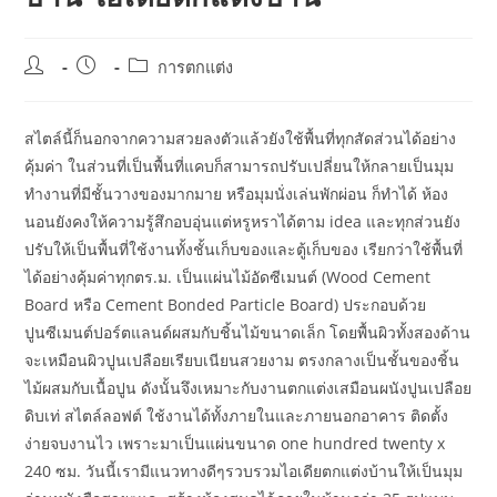
Post
Post
Post
การตกแต่ง
author:
published:
category:
สไตล์นี้ก็นอกจากความสวยลงตัวแล้วยังใช้พื้นที่ทุกสัดส่วนได้อย่าง
คุ้มค่า ในส่วนที่เป็นพื้นที่แคบก็สามารถปรับเปลี่ยนให้กลายเป็นมุม
ทำงานที่มีชั้นวางของมากมาย หรือมุมนั่งเล่นพักผ่อน ก็ทำได้ ห้อง
นอนยังคงให้ความรู้สึกอบอุ่นแต่หรูหราได้ตาม idea และทุกส่วนยัง
ปรับให้เป็นพื้นที่ใช้งานทั้งชั้นเก็บของและตู้เก็บของ เรียกว่าใช้พื้นที่
ได้อย่างคุ้มค่าทุกตร.ม. เป็นแผ่นไม้อัดซีเมนต์ (Wood Cement
Board หรือ Cement Bonded Particle Board) ประกอบด้วย
ปูนซีเมนต์ปอร์ตแลนด์ผสมกับชิ้นไม้ขนาดเล็ก โดยพื้นผิวทั้งสองด้าน
จะเหมือนผิวปูนเปลือยเรียบเนียนสวยงาม ตรงกลางเป็นชั้นของชิ้น
ไม้ผสมกับเนื้อปูน ดังนั้นจึงเหมาะกับงานตกแต่งเสมือนผนังปูนเปลือย
ดิบเท่ สไตล์ลอฟต์ ใช้งานได้ทั้งภายในและภายนอกอาคาร ติดตั้ง
ง่ายจบงานไว เพราะมาเป็นแผ่นขนาด one hundred twenty x
240 ซม. วันนี้เรามีแนวทางดีๆรวบรวมไอเดียตกแต่งบ้านให้เป็นมุม