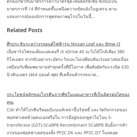
ตกลงเกี่ยวกับมาตรการคว่ําบาตรชุดใหม่ต่อรัสเซีย ซึ่งนับเป็น
มาตรการที่ 14 ที่กําหนดขึ้นเหนือความขัดแย้งในยูเครน ตาม
แถลงการณ์ของนักการทูตสหภาพยุโรปในวันนี้…
Related Posts
ศึกประชันระหว่างรถยนต์ไฟฟ้ารุ่น Nissan Leaf และ Bmw I3
เมื่อชาร์จไฟจนเต็มแบตเตอรี่ iX xDrive 40 จะวิ่งได้ใกล้เคียง 380
กิโลเมตร หากขับอย่างระมัดระวังและไม่เหยียบคันเร่งอย่างต่อเนื่อง
เหมือนกับที่ผมพยายามทำทุกครั้งที่มีโอกาส เพื่อสัมผัสกับแรงบิด 630
นิวตันเมตร (464 ปอนด์-ฟุต) ที่เคลื่อนตัวรถขนาด…
ประโยชน์หลักของโปรตีนจากพืชในแผนอาหารที่เป็นมิตรต่อไตของ
คุณ
Coli ทำให้โปรตีนรีคอมบิแนนท์เหล่านี้บริสุทธิ์ และวัดกิจกรรมของ
ฟอสฟาเตสด้วยตนเองหรือใน การมีอยู่ของกลูตาไธโอน S-
transferase (GST)-SCaBP8 Recombinant SCaBP8 ยับยั้งการทำ
งานของฟอสฟาเตสของทั้ง PP2C.D6 และ PP2C.D7 ในหลอด