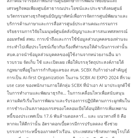
สภาคณาจารย์สภาพนักงานศูนย์ศึกษาการพัฒนาที่ยั่งยืนและ
เศรษฐกิจพอเพียงศูนย์สาธารณประโยชน์และประชาสังคมศูนย์
นวัตกรรมทางธุรกิจศูนย์ปัญญาทัศน์เพื่อการจัดการศูนย์พัฒนาและ
บริการด้านภาษาและการสื่อสารศูนย์ประสานคณะกรรมการ
จริยธรรมการวิจัยในมนุษย์ศูนย์คลังปัญญาและสารสนเทศสหกรณ์
ออมทรัพย์ สพบ. การเข้าถึงและการใช้ข้อมูลส่วนบุคคลของท่านจะ
กระทำไปเพื่อประโยชน์เกี่ยวกับเรื่องที่ท่านขอให้ดำเนินการเท่านั้น
สบค.อาจนำข้อมูลส่วนบุคคลของผู้ใช้งานจากหน่วยงานอื่น มา
รวบรวม จัดเก็บ ใช้ และเปิดเผย เพื่อให้บรรลุวัตถุประสงค์ภายใต้
กฎหมายที่อยู่ในการกำกับดูแลของ สบค. SCBX กับก้าวย่างสำคัญสู่
การเป็น AI-first Organization ในงาน SCBX AI EXPO 2024 ที่รวม
use case ของพนักงานภายใต้กลุ่ม SCBX ที่นำเอา AI มาประยุกต์ใช้
ในการทำงานและพัฒนาธุรกิจ… ในการเคลื่อนไหวเพื่อสนับสนุน
ความคิดริเริ่มในการพัฒนาและรับรองการปฏิบัติตามภาระผูกพันใน
การชําระเงินสภาคองเกรสของโคลอมเบียได้อนุมัติการเพิ่มเพดาน
หนี้ของประเทศเป็น 17.6 พันล้านดอลลาร์… และ แนวทางที่ 8 คือ
หากจะให้ดีกว่านั้น อัตราดอกเบี้ยควรมีการปรับลดลง ซึ่งช่วย
บรรเทาภาระหนี้ของภาคครัวเรือน. ประเทศสมาชิกสหภาพยุโรปได้