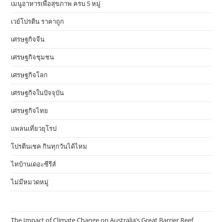
เมนูอาหารเพื่อสุขภาพ ครบ 5 หมู่
เวย์โปรตีน ราคาถูก
เศรษฐกิจจีน
เศรษฐกิจชุมชน
เศรษฐกิจโลก
เศรษฐกิจในปัจจุบัน
เศรษฐกิจไทย
แพลนเที่ยวยุโรป
โปรตีนเชค กินทุกวันได้ไหม
ไทบ้านเดอะซีรีส์
ไม่มีหมวดหมู่
The Impact of Climate Change on Australia’s Great Barrier Reef