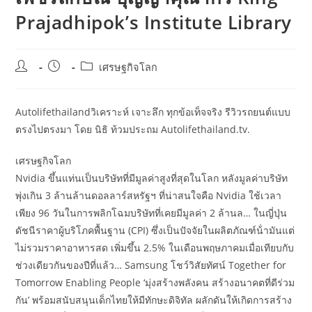
Prajadhipok’s Institute Library
Post
Post
Post
เศรษฐกิจโลก
author:
published:
category:
Autolifethailandวิเคราะห์ เจาะลึก ทุกข้อเท็จจริง รีวิวรถยนต์แบบ
ตรงไปตรงมา โดย นิธิ ท้วมประถม Autolifethailand.tv.
เศรษฐกิจโลก
Nvidia ขึ้นแท่นเป็นบริษัทที่มีมูลค่าสูงที่สุดในโลก หลังมูลค่าบริษัท
พุ่งเกิน 3 ล้านล้านดอลลาร์สหรัฐฯ ที่น่าสนใจคือ Nvidia ใช้เวลา
เพียง 96 วันในการพลิกโฉมบริษัทที่เคยมีมูลค่า 2 ล้านล… ในญี่ปุ่น
ดัชนีราคาผู้บริโภคพื้นฐาน (CPI) ซึ่งเป็นปัจจัยในผลิตภัณฑ์น้ํามันแต่
ไม่รวมราคาอาหารสด เพิ่มขึ้น 2.5% ในเดือนพฤษภาคมเมื่อเทียบกับ
ช่วงเดียวกันของปีที่แล้ว… Samsung โชว์วิสัยทัศน์ Together for
Tomorrow Enabling People ‘มุ่งสร้างพลังคน สร้างอนาคตที่ดีร่วม
กัน’ พร้อมสนับสนุนเด็กไทยให้มีทักษะดิจิทัล ผลักดันให้เกิดการสร้าง