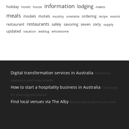
information
lodging
holiday
hotels
house
makes
meals
models
motels
ordering
musttry
omelette
recipe
resorts
restaurants
restaurant
safely
savoring
seven
sixty
supply
updated
vacation
weblog
wholesome
Digital transformation services in Australia
Streamline
operations and scale smarter
How to start a hospitality business in Australia
Clear steps
for planning and launch
Find local venues via The Alby
Browse places worth your time