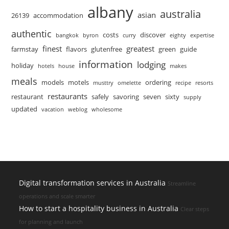
albany
australia
asian
26139
accommodation
authentic
costs
discover
bangkok
byron
curry
eighty
expertise
finest
greatest
farmstay
flavors
glutenfree
green
guide
information
lodging
holiday
hotels
house
makes
meals
models
motels
ordering
musttry
omelette
recipe
resorts
restaurants
restaurant
safely
savoring
seven
sixty
supply
updated
vacation
weblog
wholesome
Digital transformation services in Australia
Streamline
operations and scale smarter
How to start a hospitality business in Australia
Clear steps
for planning and launch