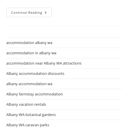
รู้จัก
Continue Reading
กับ
การ
Import,export
สินค้า
และ
ภาษี
accommodation albany wa
accommodation in albany wa
accommodation near Albany WA attractions
Albany accommodation discounts
albany accommodation wa
Albany farmstay accommodation
Albany vacation rentals
Albany WA botanical gardens
Albany WA caravan parks