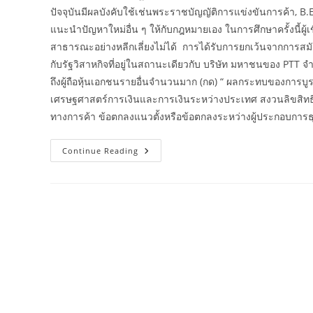
ปัจจุบันมีผลบังคับใช้เช่นพระราชบัญญัติการแข่งขันการค้า, B.
แนะนำปัญหาใหม่อื่น ๆ ให้กับกฎหมายเอง ในการศึกษาครั้งนี้ผู
สาธารณะอย่างหลีกเลี่ยงไม่ได้ การได้รับการยกเว้นจากการสมั
กับรัฐวิสาหกิจที่อยู่ในสถานะเดียวกับ บริษัท มหาชนของ PTT จำก
ถึงผู้ถือหุ้นเอกชนรายอื่นจำนวนมาก (กด) “ ผลกระทบของการ
เศรษฐศาสตร์การเงินและการเงินระหว่างประเทศ สงวนลิขสิทธิ์ 
ทางการค้า ข้อตกลงแนวตั้งหรือข้อตกลงระหว่างผู้ประกอบการธุรกิ
Green
Continue Reading
Logistics
เท
รนด์
หรือ
ข้อ
จำกัด
ทางการ
ค้า?
Article
Base
Kcnbrand
Com