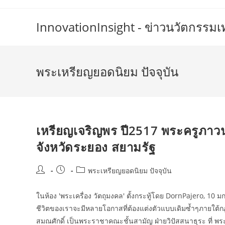
Skip
to
InnovationInsight - ข่าวนวัตกรรม
content
พระเหรียญยอดนิยม ปัจจุบัน
เหรียญเจริญพร ปี2517 พระครูภาวนา
จังหวัดระยอง สยามรัฐ
Post
Post
Post
พระเหรียญยอดนิยม ปัจจุบัน
author:
published:
category:
ในห้อง 'พระเครื่อง วัตถุมงคล' ตั้งกระทู้โดย DornPajero, 10 
ชีวิตของเราจะมีหลายโอกาสที่ต้องแต่งตัวแบบเดิมซ้ำๆภายใต้ก
สมณศักดิ์ เป็นพระราชาคณะชั้นสามัญ ฝ่ายวิปัสสนาธุระ ที่ พร