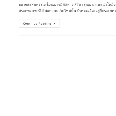
อยากสะสมพระเครื่องอย่างมีทิศทาง สิริถาวรอยากแนะนำให้มือใหม่
ประกาศขายทั่วไปและบนเว็บไซต์นั้น มีพระเครื่องอยู่กี่ประเภ
เหรียญ
Continue Reading
เจริญพร
ปี2517 พระครู
ภาว
นาภิ
รัต
หลวง
ปู่
ทิม
อิส
ริ
โก
วัด
ละ
หาร
ไร่
จังหวัด
ระยอง
สยาม
รัฐ