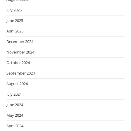
July 2025
June 2025
April 2025
December 2024
November 2024
October 2024
September 2024
August 2024
July 2024
June 2024
May 2024
April 2024