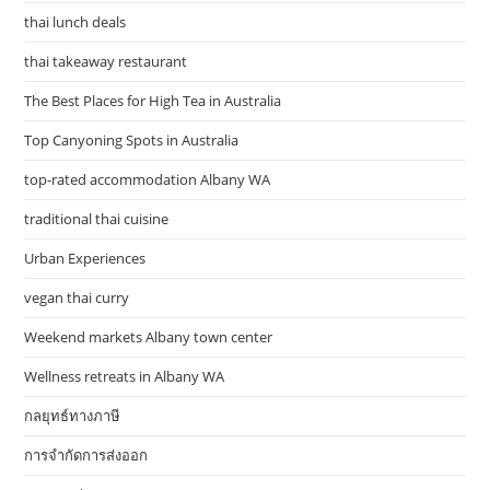
thai lunch deals
thai takeaway restaurant
The Best Places for High Tea in Australia
Top Canyoning Spots in Australia
top-rated accommodation Albany WA
traditional thai cuisine
Urban Experiences
vegan thai curry
Weekend markets Albany town center
Wellness retreats in Albany WA
กลยุทธ์ทางภาษี
การจำกัดการส่งออก