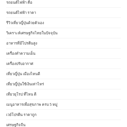
รถยนต์ไฟฟ้า คือ
รถยนต์ไฟฟ้า ราคา
รีวิวเที่ยวญี่ปุ่นด้วยตัวเอง
วิเคราะห์เศรษฐกิจไทยในปัจจุบัน
อาหารที่มีโปรตีนสูง
เครื่องทำความเย็น
เครื่องปรับอากาศ
เที่ยวญี่ปุ่น เมืองไหนดี
เที่ยวญี่ปุ่นใช้เงินเท่าไหร่
เที่ยวยุโรป ที่ไหน ดี
เมนูอาหารเพื่อสุขภาพ ครบ 5 หมู่
เวย์โปรตีน ราคาถูก
เศรษฐกิจจีน