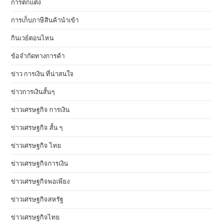
การตกแต่ง
การเก็บภาษีสินค้านำเข้า
กินเวย์ตอนไหน
ข้อจำกัดทางการค้า
ข่าว การเงิน ที่น่าสนใจ
ข่าวการเงินสั้นๆ
ข่าวเศรษฐกิจ การเงิน
ข่าวเศรษฐกิจ สั้น ๆ
ข่าวเศรษฐกิจ ไทย
ข่าวเศรษฐกิจการเงิน
ข่าวเศรษฐกิจพอเพียง
ข่าวเศรษฐกิจสหรัฐ
ข่าวเศรษฐกิจไทย