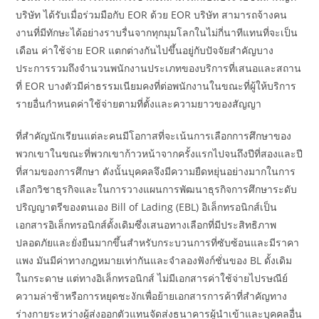
บริษัท ได้รับเมื่อร่วมมือกับ EOR ด้วย EOR บริษัท สามารถจ้างคน
งานที่มีทักษะได้อย่างราบรื่นจากทุกมุมโลกในไม่กี่นาทีแทนที่จะเป็น
เดือน ค่าใช้จ่าย EOR แตกต่างกันไปขึ้นอยู่กับปัจจัยสำคัญบาง
ประการรวมถึงจำนวนพนักงานประเภทของบริการที่เสนอและสถาน
ที่ EOR บางตัวมีค่าธรรมเนียมคงที่ต่อพนักงานในขณะที่ผู้ให้บริการ
รายอื่นกำหนดค่าใช้จ่ายตามที่ตั้งและความยาวของสัญญา
ที่สำคัญนักเรียนแต่ละคนมีโอกาสที่จะเน้นการเลือกการศึกษาของ
พวกเขาในขณะที่พวกเขาก้าวหน้าจากครั้งแรกไปจนถึงปีที่สองและปี
ที่สามของการศึกษา ดังนั้นบุคคลจึงมีความยืดหยุ่นอย่างมากในการ
เลือกวิชาธุรกิจและในการวางแผนการพัฒนาธุรกิจการศึกษาระดับ
ปริญญาตรีของตนเอง Bill of Lading (EBL) อิเล็กทรอนิกส์เป็น
เอกสารอิเล็กทรอนิกส์ดั้งเดิมซึ่งเสนอทางเลือกที่มีประสิทธิภาพ
ปลอดภัยและยั่งยืนมากขึ้นสำหรับกระบวนการที่ซับซ้อนและมีราคา
แพง มันมีค่าทางกฎหมายเท่ากันและจำลองฟังก์ชั่นของ BL ดั้งเดิม
ในกระดาษ แต่ทางอิเล็กทรอนิกส์ ไม่มีเอกสารค่าใช้จ่ายไปรษณีย์
ความล่าช้าหรือการหยุดชะงักเพื่อย้ายเอกสารการค้าที่สำคัญทาง
ร่างกายระหว่างผู้ส่งออกตัวแทนจัดส่งธนาคารผู้นำเข้าและบุคคลอื่น