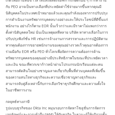
เกิดใหม่ถ่านหินข้าวสาลีและผลิตภัณฑ์การเกษตรอื่น ๆ การทำงาน
กับ PEO อาจเป็นทางเลือกที่ประหยัดค่าใช้จ่ายมากขึ้นหากคุณมี
นิติบุคคลในประเทศเป้าหมายแล้วและคุณกำลังมองหาการปรับปรุง
การดำเนินงานทรัพยากรบุคคลบางอย่างและให้ประโยชน์ที่ดีขึ้นแก่
พนักงาน อย่างไรก็ตาม EOR นั้นเร็วกว่าและมีราคาไม่แพงกว่าการ
ตั้งค่านิติบุคคลใหม่ นั่นเป็นเหตุผลที่หลาย บริษัท หาทางเลือกในการ
ปรับปรุงฟังก์ชั่น HR เช่นการจ้างงานการสรรหาและการปฏิบัติตาม
หากคุณต้องการขยายพนักงานของคุณอย่างรวดเร็วคุณอาจต้องการ
ร่วมมือกับ EOR หรือ PEO ทั่วโลกเพื่อจัดการความต้องการด้าน
ทรัพยากรบุคคลของคุณอย่างมีประสิทธิภาพในขณะที่ประหยัดเวลา
และเงิน ขณะที่พวกเขาก้าวหน้าผ่านโปรแกรมนักเรียนแต่ละคน
สามารถตัดสินใจอย่างชาญฉลาดเกี่ยวกับพื้นที่ส่วนบุคคลที่เพิ่มขึ้น
ของความสนใจทางธุรกิจและความเชี่ยวชาญทางธุรกิจและ
สามารถจับคู่สิ่งเหล่านี้กับการเลือกวิชาธุรกิจศึกษาและความตั้งใจ
ในอาชีพการงาน
กลยุทธ์ทางภาษี
รูปแบบธุรกิจของ Okta Inc หมุนรอบการจัดหาโซลูชั่นการจัดการ
เอกลักษณ์และการเข้าถึง (IAM) ให้กับธุรกิจ ในฐานะผู้ให้บริการชั้น