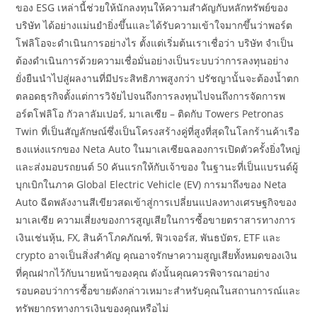
ของ ESG เหล่านี้ช่วยให้นักลงทุนให้ความสำคัญกับหลักทรัพย์ของ
บริษัท ได้อย่างแม่นยำยิ่งขึ้นและได้รับความเข้าใจมากขึ้นว่าพอร์ต
โฟลิโอจะดำเนินการอย่างไร ตั้งแต่เริ่มต้นเราเชื่อว่า บริษัท จำเป็น
ต้องดำเนินการด้วยความเชื่อมั่นอย่างเป็นระบบว่าการลงทุนอย่าง
ยั่งยืนนำไปสู่ผลงานที่มีประสิทธิภาพสูงกว่า ปรัชญานั้นจะต้องน้ำตก
ตลอดธุรกิจตั้งแต่การวิจัยไปจนถึงการลงทุนไปจนถึงการจัดการพ
อร์ตโฟลิโอ กัวลาลัมเปอร์, มาเลเซีย – ติดกับ Towers Petronas
Twin ที่เป็นสัญลักษณ์ซึ่งเป็นโครงสร้างคู่ที่สูงที่สุดในโลกร้านค้าเรือ
ธงแห่งแรกของ Neta Auto ในมาเลเซียฉลองการเปิดตัวครั้งยิ่งใหญ่
และส่งมอบรถยนต์ 50 คันแรกให้กับเจ้าของ ในฐานะที่เป็นแบรนด์ผู้
บุกเบิกในภาค Global Electric Vehicle (EV) การมาถึงของ Neta
Auto ฉีดพลังงานสีเขียวสดเข้าสู่การเปลี่ยนแปลงทางเศรษฐกิจของ
มาเลเซีย ความเสี่ยงของการสูญเสียในการซื้อขายตราสารทางการ
เงินเช่นหุ้น, FX, สินค้าโภคภัณฑ์, ฟิวเจอร์ส, พันธบัตร, ETF และ
crypto อาจเป็นสิ่งสำคัญ คุณอาจรักษาความสูญเสียทั้งหมดของเงิน
ที่คุณฝากไว้กับนายหน้าของคุณ ดังนั้นคุณควรพิจารณาอย่าง
รอบคอบว่าการซื้อขายดังกล่าวเหมาะสำหรับคุณในสถานการณ์และ
ทรัพยากรทางการเงินของคุณหรือไม่