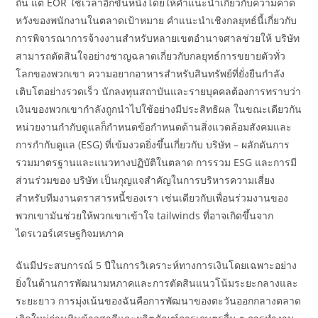
ถิ่น แต่ EOR ใช้เวลาอีกขั้นหนึ่งโดยให้คำแนะนำเกี่ยวกับความคาด
หวังของพนักงานในตลาดเป้าหมาย คำแนะนำเชิงกลยุทธ์นี้เกี่ยวกับ
การพิจารณาการจ้างงานสำหรับหลายเขตอำนาจศาลช่วยให้ บริษัท
สามารถตัดสินใจอย่างชาญฉลาดเกี่ยวกับกลยุทธ์การขยายตัวทั่ว
โลกของพวกเขา ความอยากอาหารสำหรับสินทรัพย์ที่ยั่งยืนกำลัง
เติบโตอย่างรวดเร็ว นักลงทุนสถาบันและรายบุคคลต้องการทราบว่า
เงินของพวกเขากำลังถูกนำไปใช้อย่างมีประสิทธิผล ในขณะเดียวกัน
หน่วยงานกำกับดูแลก็กำหนดข้อกำหนดด้านสิ่งแวดล้อมสังคมและ
การกำกับดูแล (ESG) ที่เข้มงวดยิ่งขึ้นเกี่ยวกับ บริษัท – ผลักดันการ
รวมมาตรฐานและแนวทางปฏิบัติในตลาด การรวม ESG และการมี
ส่วนร่วมของ บริษัท เป็นกุญแจสำคัญในการบริหารความเสี่ยง
สำหรับทีมงานตราสารหนี้ของเรา เช่นเดียวกับเพื่อนร่วมงานของ
พวกเขามันช่วยให้พวกเขาเข้าใจ tailwinds ที่อาจเกิดขึ้นจาก
ไดรเวอร์เศรษฐกิจมหภาค
ฉันมีประสบการณ์ 5 ปีในการวิเคราะห์ทางการเงินโดยเฉพาะอย่าง
ยิ่งในด้านการพัฒนามหภาคและการตัดสินแนวโน้มระยะกลางและ
ระยะยาว การมุ่งเน้นของฉันคือการพัฒนาของตะวันออกกลางตลาด