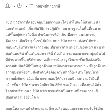
Post
Post
Post
กลยุทธ์ทางภาษี
author:
published:
category:
PEO มีวิธีการที่ครอบคลุมน้อยกว่าและโดยทั่วไปจะให้คำแนะนำ
และคำแนะนำเกี่ยวกับวิธีการปฏิบัติตามมาตรฐานในพื้นที่เฉพาะ
แต่ขึ้นอยู่กับธุรกิจที่จะดำเนินการที่จำเป็นเพื่อตอบสนองความ
ต้องการ เมื่อเร็ว ๆ นี้เราได้เยี่ยมชม บริษัท หลายแห่งทั่วไต้หวัน
พบปะกับผู้บริหารและการท่องเที่ยวการดำเนินงานของพวกเขา อ่าน
ข้อค้นพบที่น่าตื่นเต้นของเราที่นี่ ด้วยกิจกรรมของพวกเขามุ่งเน้นไป
ที่บ้านมากขึ้น บริษัท ขนาดเล็กอาจมีแรงจูงใจมากขึ้นเพื่อส่งเสริม
ความสัมพันธ์ที่ดีขึ้นกับลูกค้าและพนักงานของพวกเขา – ซึ่งถูกดึงมา
จากชุมชนท้องถิ่น สิ่งสำคัญคือต้องตระหนักถึงผลประโยชน์ด้าน
ความยั่งยืนทางอ้อมที่พวกเขามอบให้กับระบบนิเวศความยั่งยืนที่
กว้างขึ้น บริษัท ขนาดเล็กคิดเป็น 85% ของจักรวาลที่ลงทุนได้ทั่ว
โลกตามจำนวน บริษัท พวกเขาจะต้องเป็นส่วนหนึ่งของการแก้
ปัญหาความยั่งยืนใด ๆ
ตอนนี้หลายคนกำลังพยายามที่จะเปลี่ยนมุมและเร่งการปรับใช้เงิน