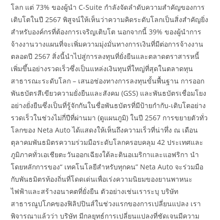
โลก แต่ 73% ของผู้นำ C-Suite กำลังจัดลำดับความสำคัญของการ
เติบโตในปี 2567 พิสูจน์ให้เห็นว่าความคิดระดับโลกเป็นสิ่งสำคัญยิ่ง
สำหรับองค์กรที่ต้องการเจริญเติบโต นอกจากนี้ 39% ของผู้นำการ
จ้างงานวางแผนที่จะเพิ่มความมุ่งมั่นทางการเงินที่มีต่อการจ้างงาน
ตลอดปี 2567 สิ่งนี้นำไปสู่การลงทุนที่ยั่งยืนและตลาดตราสารหนี้
เพิ่มขึ้นอย่างรวดเร็วซึ่งเป็นแหล่งเงินทุนที่ใหญ่ที่สุดในตลาดทุน
สาธารณะระดับโลก – เสนอช่องทางการลงทุนขั้นพื้นฐาน การออก
พันธบัตรสีเขียวความยั่งยืนและสังคม (GSS) และพันธบัตรเชื่อมโยง
อย่างยั่งยืนซึ่งเป็นที่รู้จักกันในชื่อพันธบัตรที่มีป้ายกำกับ-เติบโตอย่าง
รวดเร็วในช่วงไม่กี่ปีที่ผ่านมา (ดูแผนภูมิ) ในปี 2567 การขยายตัวทั่ว
โลกของ Neta Auto ได้แสดงให้เห็นถึงความเร็วที่น่าทึ่ง ณ เดือน
ตุลาคมพันธมิตรความร่วมมือระดับโลกครอบคลุม 42 ประเทศและ
ภูมิภาคทั่วเอเชียตะวันออกเฉียงใต้ละตินอเมริกาและแอฟริกา นำ
โดยหลักการของ“ เทคโนโลยีสำหรับทุกคน” Neta Auto จะร่วมมือ
กับพันธมิตรท้องถิ่นที่โดดเด่นเพื่อเร่งความนิยมของยานพาหนะ
ไฟฟ้าและสร้างอนาคตที่ยั่งยืน ตัวอย่างเช่นเราระบุ บริษัท
สาธารณูปโภคของฟิลิปปินส์ในช่วงแรกของการเปลี่ยนแปลง เรา
พิจารณาแล้วว่า บริษัท มีกลยุทธ์การเปลี่ยนแปลงที่ชัดเจนมีความ