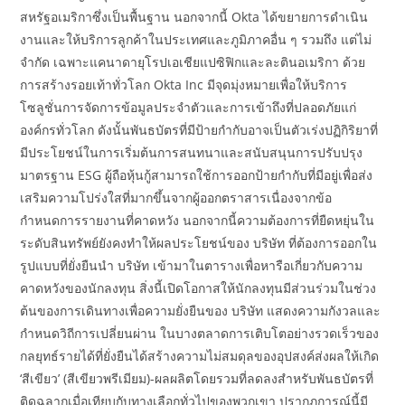
สหรัฐอเมริกาซึ่งเป็นพื้นฐาน นอกจากนี้ Okta ได้ขยายการดำเนิน
งานและให้บริการลูกค้าในประเทศและภูมิภาคอื่น ๆ รวมถึง แต่ไม่
จำกัด เฉพาะแคนาดายุโรปเอเชียแปซิฟิกและละตินอเมริกา ด้วย
การสร้างรอยเท้าทั่วโลก Okta Inc มีจุดมุ่งหมายเพื่อให้บริการ
โซลูชั่นการจัดการข้อมูลประจำตัวและการเข้าถึงที่ปลอดภัยแก่
องค์กรทั่วโลก ดังนั้นพันธบัตรที่มีป้ายกำกับอาจเป็นตัวเร่งปฏิกิริยาที่
มีประโยชน์ในการเริ่มต้นการสนทนาและสนับสนุนการปรับปรุง
มาตรฐาน ESG ผู้ถือหุ้นกู้สามารถใช้การออกป้ายกำกับที่มีอยู่เพื่อส่ง
เสริมความโปร่งใสที่มากขึ้นจากผู้ออกตราสารเนื่องจากข้อ
กำหนดการรายงานที่คาดหวัง นอกจากนี้ความต้องการที่ยืดหยุ่นใน
ระดับสินทรัพย์ยังคงทำให้ผลประโยชน์ของ บริษัท ที่ต้องการออกใน
รูปแบบที่ยั่งยืนนำ บริษัท เข้ามาในตารางเพื่อหารือเกี่ยวกับความ
คาดหวังของนักลงทุน สิ่งนี้เปิดโอกาสให้นักลงทุนมีส่วนร่วมในช่วง
ต้นของการเดินทางเพื่อความยั่งยืนของ บริษัท แสดงความกังวลและ
กำหนดวิถีการเปลี่ยนผ่าน ในบางตลาดการเติบโตอย่างรวดเร็วของ
กลยุทธ์รายได้ที่ยั่งยืนได้สร้างความไม่สมดุลของอุปสงค์ส่งผลให้เกิด
‘สีเขียว’ (สีเขียวพรีเมียม)-ผลผลิตโดยรวมที่ลดลงสำหรับพันธบัตรที่
ติดฉลากเมื่อเทียบกับทางเลือกทั่วไปของพวกเขา ปรากฏการณ์นี้มี