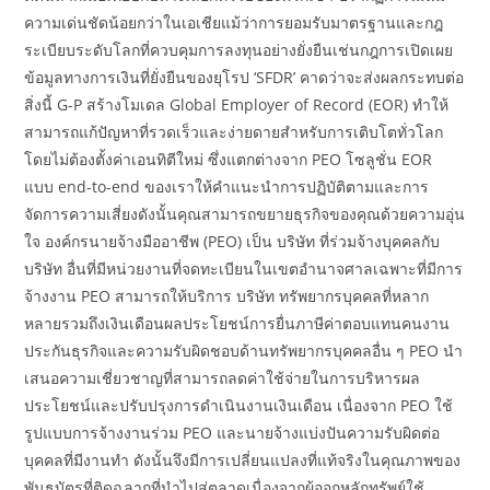
ความเด่นชัดน้อยกว่าในเอเชียแม้ว่าการยอมรับมาตรฐานและกฎ
ระเบียบระดับโลกที่ควบคุมการลงทุนอย่างยั่งยืนเช่นกฎการเปิดเผย
ข้อมูลทางการเงินที่ยั่งยืนของยุโรป ‘SFDR’ คาดว่าจะส่งผลกระทบต่อ
สิ่งนี้ G-P สร้างโมเดล Global Employer of Record (EOR) ทำให้
สามารถแก้ปัญหาที่รวดเร็วและง่ายดายสำหรับการเติบโตทั่วโลก
โดยไม่ต้องตั้งค่าเอนทิตีใหม่ ซึ่งแตกต่างจาก PEO โซลูชั่น EOR
แบบ end-to-end ของเราให้คำแนะนำการปฏิบัติตามและการ
จัดการความเสี่ยงดังนั้นคุณสามารถขยายธุรกิจของคุณด้วยความอุ่น
ใจ องค์กรนายจ้างมืออาชีพ (PEO) เป็น บริษัท ที่ร่วมจ้างบุคคลกับ
บริษัท อื่นที่มีหน่วยงานที่จดทะเบียนในเขตอำนาจศาลเฉพาะที่มีการ
จ้างงาน PEO สามารถให้บริการ บริษัท ทรัพยากรบุคคลที่หลาก
หลายรวมถึงเงินเดือนผลประโยชน์การยื่นภาษีค่าตอบแทนคนงาน
ประกันธุรกิจและความรับผิดชอบด้านทรัพยากรบุคคลอื่น ๆ PEO นำ
เสนอความเชี่ยวชาญที่สามารถลดค่าใช้จ่ายในการบริหารผล
ประโยชน์และปรับปรุงการดำเนินงานเงินเดือน เนื่องจาก PEO ใช้
รูปแบบการจ้างงานร่วม PEO และนายจ้างแบ่งปันความรับผิดต่อ
บุคคลที่มีงานทำ ดังนั้นจึงมีการเปลี่ยนแปลงที่แท้จริงในคุณภาพของ
พันธบัตรที่ติดฉลากที่นำไปสู่ตลาดเนื่องจากผู้ออกหลักทรัพย์ใช้