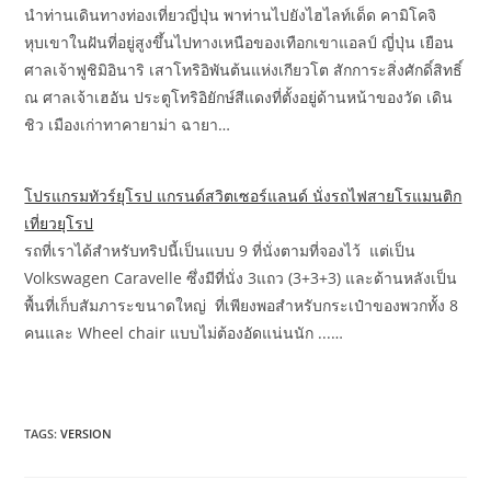
นำท่านเดินทางท่องเที่ยวญี่ปุ่น พาท่านไปยังไฮไลท์เด็ด คามิโคจิ
หุบเขาในฝันที่อยู่สูงขึ้นไปทางเหนือของเทือกเขาแอลป์ ญี่ปุ่น เยือน
ศาลเจ้าฟูชิมิอินาริ เสาโทริอิพันต้นแห่งเกียวโต สักการะสิ่งศักดิ์สิทธิ์
ณ ศาลเจ้าเฮอัน ประตูโทริอิยักษ์สีแดงที่ตั้งอยู่ด้านหน้าของวัด เดิน
ชิว เมืองเก่าทาคายาม่า ฉายา…
โปรแกรมทัวร์ยุโรป แกรนด์สวิตเซอร์แลนด์ นั่งรถไฟสายโรแมนติก
เที่ยวยุโรป
รถที่เราได้สำหรับทริปนี้เป็นแบบ 9 ที่นั่งตามที่จองไว้ แต่เป็น
Volkswagen Caravelle ซึ่งมีที่นั่ง 3แถว (3+3+3) และด้านหลังเป็น
พื้นที่เก็บสัมภาระขนาดใหญ่ ที่เพียงพอสำหรับกระเป๋าของพวกทั้ง 8
คนและ Wheel chair แบบไม่ต้องอัดแน่นนัก ...…
TAGS:
VERSION