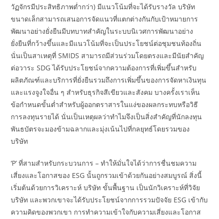
วัฏจักรมีประสิทธิภาพต่ำกว่า) มีแนวโน้มที่จะได้รับรางวัล บริษัท
ขนาดเล็กสามารถเสนอการจัดแนวที่แตกต่างกันกับเป้าหมายการ
พัฒนาอย่างยั่งยืนมีบทบาทสำคัญในระบบนิเวศการพัฒนาอย่าง
ยั่งยืนที่กว้างขึ้นและมีแนวโน้มที่จะเป็นประโยชน์ต่อชุมชนท้องถิ่น
นั่นเป็นสาเหตุที่ SMIDS สามารถมีส่วนร่วมโดยตรงและมีนัยสำคัญ
ต่อวาระ SDG ได้รับประโยชน์จากความต้องการที่เพิ่มขึ้นสำหรับ
ผลิตภัณฑ์และบริการที่ยั่งยืนรวมถึงการเพิ่มขึ้นของการจัดหาเงินทุน
และแรงจูงใจอื่น ๆ สำหรับธุรกิจสีเขียวและสังคม บางครั้งเราเห็น
ข้อกำหนดขั้นต่ำสำหรับผู้ออกตราสารในแง่ของผลกระทบหรือวิธี
การลงทุนรายได้ นั่นเป็นเหตุผลว่าทำไมจึงเป็นสิ่งสำคัญที่นักลงทุน
พันธบัตรจะมองข้ามฉลากและมุ่งเน้นไปที่กลยุทธ์โดยรวมของ
บริษัท
‘P’ ที่สามสำหรับกระบวนการ – ทำให้มั่นใจได้ว่าการชื่นชมความ
เสี่ยงและโอกาสของ ESG นั้นถูกรวมเข้าด้วยกันอย่างสมบูรณ์ สิ่งนี้
เริ่มต้นด้วยการวิเคราะห์ บริษัท ขั้นพื้นฐาน เป็นนักวิเคราะห์ที่วิจัย
บริษัท และพวกเขาจะได้รับประโยชน์จากการรวมปัจจัย ESG เข้ากับ
ความคิดของพวกเขา การทำความเข้าใจกับความเสี่ยงและโอกาส