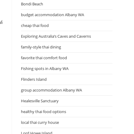
Bondi Beach
budget accommodation Albany WA
ต์
cheap thai food
Exploring Australia’s Caves and Caverns
family-style thai dining
favorite thai comfort food
Fishing spots in Albany WA
Flinders Island
group accommodation Albany WA
Healesville Sanctuary
ร
healthy thai food options
local thai curry house
Lord Howe Island