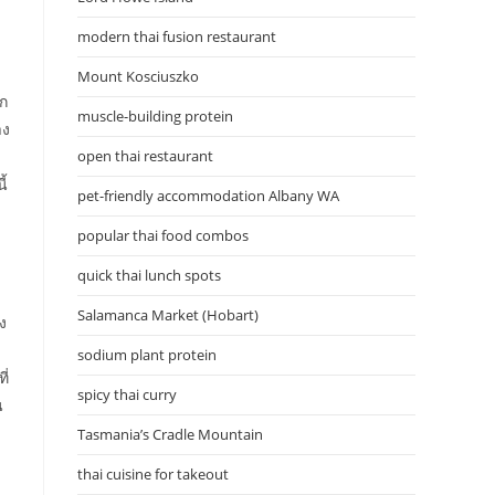
modern thai fusion restaurant
Mount Kosciuszko
าก
muscle-building protein
าง
open thai restaurant
ี้
pet-friendly accommodation Albany WA
popular thai food combos
quick thai lunch spots
Salamanca Market (Hobart)
ง
sodium plant protein
ี่
spicy thai curry
น
Tasmania’s Cradle Mountain
thai cuisine for takeout