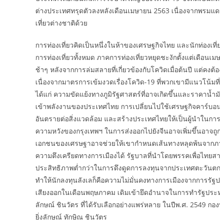
ต่างประเทศทรุดตัวลงหลังเดือนเมษายน 2563 เนื่องจากพรมแดน
เที่ยวต่างชาติด้วย
การท่องเที่ยวคิดเป็นหนึ่งในห้าของเศรษฐกิจไทย และนักท่องเท
การท่องเที่ยวทั้งหมด ภาคการท่องเที่ยวหยุดชะงักตั้งแต่เดือนเม
ช้าๆ หลังจากการล่มสลายที่เกี่ยวข้องกับโควิดเมื่อต้นปี แต่คงต
เนื่องจากมาตรการเข้มงวดเรื่องโควิด-19 ที่พวกเขามีแนวโน้มท
ได้แก่ ความขัดแย้งทางภูมิรัฐศาสตร์ที่อาจเกิดขึ้นและราคาน้ำมันท
เข้าพลังงานของประเทศไทย การเปลี่ยนไปใช้เศรษฐกิจคาร์บอนต่ำ
อันตรายต่อสิ่งแวดล้อม และสร้างประเทศไทยให้เป็นผู้นำในการเต
ความหวังของกรุงเทพฯ ในการส่งออกไปยังจีนอาจเพิ่มขึ้นอาจถู
เอกชนของเศรษฐาอาจช่วยให้เขากำหนดเส้นทางหลุดพ้นจากภาว
ความตึงเครียดทางการเมืองได้ รัฐบาลที่นำโดยพรรคเพื่อไทยส
ประสิทธิภาพต่ำกว่าในการดึงดูดการลงทุนจากประเทศตะวันตก เมื่
ทำให้นักลงทุนลังเลก็คือความไม่มั่นคงทางการเมืองจากการรัฐ
เสียงออกในเดือนพฤษภาคม เดิมเข้ายึดอำนาจในการทำรัฐประหา
ลักษณ์ ชินวัตร ที่ได้รับเลือกอย่างแพร่หลาย ในปีพ.ศ. 2549 ก
ยิ่งลักษณ์ ทักษิณ ชินวัตร