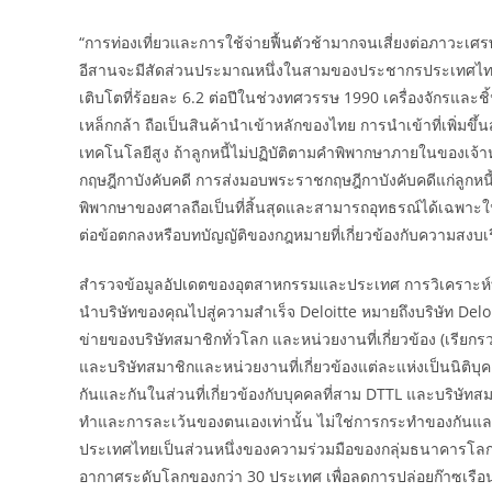
“การท่องเที่ยวและการใช้จ่ายฟื้นตัวช้ามากจนเสี่ยงต่อภาวะเศ
อีสานจะมีสัดส่วนประมาณหนึ่งในสามของประชากรประเทศไทยและ
เติบโตที่ร้อยละ 6.2 ต่อปีในช่วงทศวรรษ 1990 เครื่องจักรและช
เหล็กกล้า ถือเป็นสินค้านำเข้าหลักของไทย การนำเข้าที่เพิ่มข
เทคโนโลยีสูง ถ้าลูกหนี้ไม่ปฏิบัติตามคำพิพากษาภายในของเจ้าห
กฤษฎีกาบังคับคดี การส่งมอบพระราชกฤษฎีกาบังคับคดีแก่ลูกหนี
พิพากษาของศาลถือเป็นที่สิ้นสุดและสามารถอุทธรณ์ได้เฉพาะใน
ต่อข้อตกลงหรือบทบัญญัติของกฎหมายที่เกี่ยวข้องกับความสง
สำรวจข้อมูลอัปเดตของอุตสาหกรรมและประเทศ การวิเคราะห์
นำบริษัทของคุณไปสู่ความสำเร็จ Deloitte หมายถึงบริษัท Deloi
ข่ายของบริษัทสมาชิกทั่วโลก และหน่วยงานที่เกี่ยวข้อง (เรียกรว
และบริษัทสมาชิกและหน่วยงานที่เกี่ยวข้องแต่ละแห่งเป็นนิติบุ
กันและกันในส่วนที่เกี่ยวข้องกับบุคคลที่สาม DTTL และบริษัทส
ทำและการละเว้นของตนเองเท่านั้น ไม่ใช่การกระทำของกันและกัน DT
ประเทศไทยเป็นส่วนหนึ่งของความร่วมมือของกลุ่มธนาคารโลกเ
อากาศระดับโลกของกว่า 30 ประเทศ เพื่อลดการปล่อยก๊าซเรื