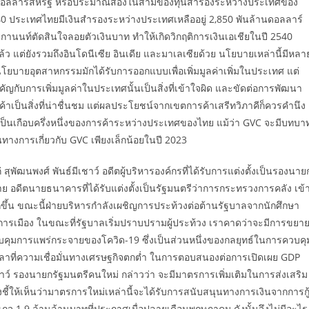
ล้านดอลลาร์สหรัฐ หรือประมาณสองในสามของทุนสำรองระหว่างประเทศของ
2540 ประเทศไทยมีเงินสำรองระหว่างประเทศเหลืออยู่ 2,850 พันล้านดอลลาร์
กานนท์ตัดสินใจลอยตัวเงินบาท ทำให้เกิดวิกฤติการเงินเอเชียในปี 2540
 แต่ยังรวมถึงอินโดนีเซีย อินเดีย และมาเลเซียด้วย นโยบายเหล่านี้มีหลา
ฐ นโยบายอุตสาหกรรมมักได้รับการออกแบบเพื่อเพิ่มมูลค่าเพิ่มในประเทศ แต่
กับการเพิ่มมูลค่าในประเทศนั้นเป็นสิ่งที่เข้าใจผิด และขัดต่อการพัฒนา
าเป็นสิ่งที่น่าชื่นชม แต่ผลประโยชน์จากเขตการค้าเสรีทวิภาคีก็ควรคำนึง
คิดเป็นเกือบครึ่งหนึ่งของการค้าระหว่างประเทศของไทย แม้ว่า GVC จะมีบทบา
างการเกี่ยวกับ GVC เพียงเล็กน้อยในปี 2023
ุพัฒนพงศ์ พันธ์มีเชาว์ อดีตผู้บริหารองค์กรที่ได้รับการแต่งตั้งเป็นรองนาย
 อดีตนายธนาคารที่ได้รับแต่งตั้งเป็นรัฐมนตรีว่าการกระทรวงการคลัง เข้
กขึ้น ขณะนี้ฝ่ายบริหารกำลังเผชิญการประท้วงต่อต้านรัฐบาลจากนักศึกษา
นการเมือง ในขณะที่รัฐบาลเริ่มปราบปรามผู้ประท้วง เราคาดว่าจะมีการขยา
ควบคุมการแพร่กระจายของโควิด-19 ซึ่งเป็นส่วนหนึ่งของกลยุทธ์ในการควบคุ
งเวลาที่ความเชื่อมั่นทางเศรษฐกิจตกต่ำ ในการตอบสนองต่อการเปิดเผย GDP
ว์ รองนายกรัฐมนตรีคนใหม่ กล่าวว่า จะมีมาตรการเพิ่มเติมในการส่งเสริม
ชี้ให้เห็นว่ามาตรการใหม่เหล่านี้จะได้รับการสนับสนุนทางการเงินจากการกู
กจ 1.9 ล้านล้านบาทที่ประกาศเมื่อปลายเดือนพฤษภาคม ดังนั้นจึงไม่มีอะไร