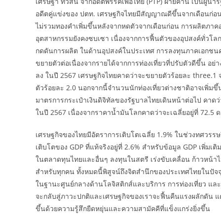
เศรษฐา ทวีสิน จากอดีตพรรคเพื่อไทย (PTP) ฝ่ายค้าน เป็นผู้นำ
อดีตคู่แข่งของ ปตท. เศรษฐกิจไทยมีสัญญาณดีขึ้นจากเดือนก่
ไม่รวมทองคำเพิ่มขึ้นหลังจากหดตัวจากเดือนก่อน การผลิตภาค
อุตสาหกรรมยังคงซบเซา เนื่องจากการฟื้นตัวของอุปสงค์ทั่วโลก
กดดันการผลิต ในด้านอุปสงค์ในประเทศ การลงทุนภาคเอกชนค
ขยายตัวต่อเนื่องจากรายได้จากการท่องเที่ยวที่ปรับตัวดีขึ้น 
ลง ในปี 2567 เศรษฐกิจไทยคาดว่าจะขยายตัวร้อยละ three.1
ตัวร้อยละ 2.0 นอกจากนี้จำนวนนักท่องเที่ยวต่างชาติอาจเพิ่มขึ
มาตรการกระเป๋าเงินดิจิทัลของรัฐบาลไทยเดินหน้าต่อไป คาดว่า
ในปี 2567 เนื่องจากราคาน้ำมันโลกคาดว่าจะเฉลี่ยอยู่ที่ 72.5 
เศรษฐกิจของไทยมีอัตราการเติบโตเฉลี่ย 1.9% ในช่วงทศวรรษถึงป
เติบโตของ GDP ที่แท้จริงอยู่ที่ 2.6% สำหรับข้อมูล GDP เพิ่
ในตลาดทุนไทยและอื่นๆ ลงทุนในสตรี เร่งขับเคลื่อน ก้าวหน้าไ
สำหรับทุกคน ทั้งหมดนี้พิสูจน์ถึงจิตสำนึกของประเทศไทยในปั
ในฐานะศูนย์กลางด้านโลจิสติกส์และบริการ การท่องเที่ยว และ
จะกลับสู่ภาวะปกติและเศรษฐกิจของเราจะฟื้นคืนแรงผลักดัน แต
ขึ้นด้วยความรู้สึกยืดหยุ่นและความสามัคคีที่แข็งแกร่งยิ่งขึ้น