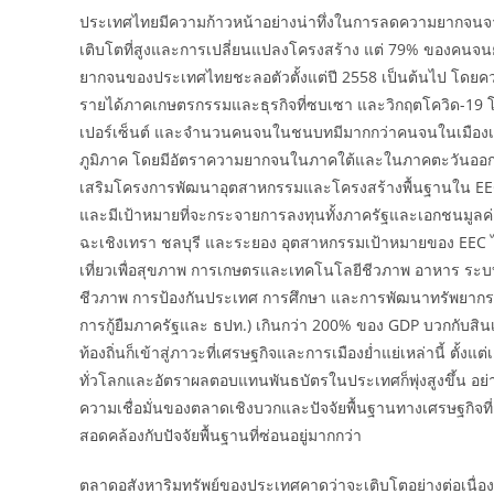
ประเทศไทยมีความก้าวหน้าอย่างน่าทึ่งในการลดความยากจนจา
เติบโตที่สูงและการเปลี่ยนแปลงโครงสร้าง แต่ 79% ของคนจนย
ยากจนของประเทศไทยชะลอตัวตั้งแต่ปี 2558 เป็นต้นไป โดยควา
รายได้ภาคเกษตรกรรมและธุรกิจที่ซบเซา และวิกฤตโควิด-19 โ
เปอร์เซ็นต์ และจำนวนคนจนในชนบทมีมากกว่าคนจนในเมืองเกื
ภูมิภาค โดยมีอัตราความยากจนในภาคใต้และในภาคตะวันออกเ
เสริมโครงการพัฒนาอุตสาหกรรมและโครงสร้างพื้นฐานใน EEC
และมีเป้าหมายที่จะกระจายการลงทุนทั้งภาครัฐและเอกชนมูลค่
ฉะเชิงเทรา ชลบุรี และระยอง อุตสาหกรรมเป้าหมายของ EEC ได้
เที่ยวเพื่อสุขภาพ การเกษตรและเทคโนโลยีชีวภาพ อาหาร ระบบอ
ชีวภาพ การป้องกันประเทศ การศึกษา และการพัฒนาทรัพยากรมนุ
การกู้ยืมภาครัฐและ ธปท.) เกินกว่า 200% ของ GDP บวกกับสิน
ท้องถิ่นก็เข้าสู่ภาวะที่เศรษฐกิจและการเมืองย่ำแย่เหล่านี้ ตั้
ทั่วโลกและอัตราผลตอบแทนพันธบัตรในประเทศก็พุ่งสูงขึ้น อย่างไ
ความเชื่อมั่นของตลาดเชิงบวกและปัจจัยพื้นฐานทางเศรษฐกิจท
สอดคล้องกับปัจจัยพื้นฐานที่ซ่อนอยู่มากกว่า
ตลาดอสังหาริมทรัพย์ของประเทศคาดว่าจะเติบโตอย่างต่อเนื่อ