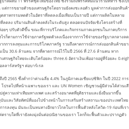
รัฐบาลผสม 11 พรรคชุดใหม่ของไทย ซึ่งรวมถึงพรรคที่มีแนวร่วมทหาร ซึ่งเป็
อน แต่การขยายตัวของเศรษฐกิจโดยรวมยังคงชะลอตัว มูลค่าการส่งออกสินค้
อุตสาหกรรมหดตัวในอัตราที่ลดลงเมื่อเทียบเป็นรายปี แต่การผลิตในหลาย
ที่ลดลง ปริมาณสินค้าคงคลังในระดับสูง ตลอดจนปัจจัยเชิงโครงสร้างที่
่อยๆ ปรับตัวดีขึ้น ขณะที่การบริโภคและกิจกรรมภาคเอกชนในภาคบริการ
อย่างไรก็ตามการใช้จ่ายภาครัฐหดตัวลงเนื่องจากการใช้จ่ายของรัฐบาลกลางลด
 จากการลงทุนและการบริโภคภาครัฐ รวมถึงคาดการณ์การส่งออกสินค้าขยา
้นเป็น 30.6 ล้านคน จากที่คาดการณ์ไว้ในปี 2566 ที่ 27.6 ล้านคน หาก
เศรษฐกิจไทยจะเติบโตร้อยละ three.6 อัตราเงินเฟ้ออาจอยู่ที่ร้อยละ 0.eig
ดอลลาร์สหรัฐฯ ต่อบาร์เรล
ี 2565 ซึ่งต่ำกว่าค่าเฉลี่ย 4.4% ในภูมิภาคเอเชียแปซิฟิก ในปี 2022 การ
มเติม โปรดไปที่หน้าเฉพาะของเรา และ UN Women เชิญชวนผู้มีส่วนได้ส่วนเส
ปสู่ความเท่าเทียมทางเพศ และสร้างอนาคตที่ยุติธรรมและยั่งยืนมากขึ้น
จจุบันและวิสัยทัศน์ที่มองไปข้างหน้าในการเสริมสร้างสถานะของประเทศไทย
การลงทุน มันจะเป็นหนทางอีกยาวไกลในการฟื้นตัวหลังโควิด-19 ก่อนที่เรา
่ตราบใดที่เรายังคงมุ่งมั่นต่อปณิธานของเรา โลกก็จะฟื้นตัวและปรากฏตัว