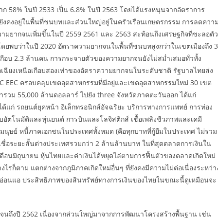
ก 58% ในปี 2533 เป็น 6.8% ในปี 2563 โดยได้แรงหนุนจากอัตราการ
ังคงอยู่ในพื้นที่ชนบทและส่วนใหญ่อยู่ในครัวเรือนเกษตรกรรม การลดควา
มยากจนเพิ่มขึ้นในปี 2559 2561 และ 2563 สะท้อนถึงเศรษฐกิจที่ชะลอตัว
ดยพบว่าในปี 2020 อัตราความยากจนในพื้นที่ชนบทสูงกว่าในเขตเมืองถึง 3
อบ 2.3 ล้านคน การกระจายตัวของความยากจนยังไม่สม่ำเสมอทั่วทั้ง
ฉียงเหนือเกือบสองเท่าของอัตราความยากจนในระดับชาติ รัฐบาลไทยส่ง
 EEC ครอบคลุมเขตอุตสาหกรรมที่มีอยู่และเขตอุตสาหกรรมใหม่ 30 เขต
ารวม 55,000 ล้านดอลลาร์ ไปยัง three จังหวัดภาคตะวันออก ได้แก่
แก่ รถยนต์ยุคหน้า อิเล็กทรอนิกส์อัจฉริยะ บริการทางการแพทย์ การท่อง
ัตโนมัติและหุ่นยนต์ การบินและโลจิสติกส์ เชื้อเพลิงชีวภาพและเคมี
ษย์ หนี้ภาคเอกชนในประเทศทั้งหมด (คือทุกบาทที่กู้ยืมในประเทศ ไม่รวม
เชื่อระยะสั้นต่างประเทศรวมกว่า 2 ล้านล้านบาท ในที่สุดตลาดการเงินใน
งแต่เดือนมิถุนายน หุ้นไทยและค่าเงินได้หยุดไล่ตามการฟื้นตัวของตลาดเกิดใหม่
รก็ตาม แตกต่างจากภูมิภาคเกิดใหม่อื่นๆ ที่ยังคงมีความไม่ต่อเนื่องระหว่า
ี่อ่อนแอ ประสิทธิภาพของสินทรัพย์ทางการเงินของไทยในขณะนี้ดูเหมือนจะ
งจนถึงปี 2562 เนื่องจากส่วนใหญ่มาจากการพัฒนาโครงสร้างพื้นฐาน เช่น