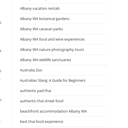
Albany vacation rentals
Albany WA botanical gardens
ย
Albany WA caravan parks
Albany WA food and wine experiences
Albany WA nature photography tours
ท
Albany WA wildlife sanctuaries
Australia Zoo
ก
า
Australian Slang: A Guide for Beginners
authentic pad thai
ย
ม
authentic thai street food
beachfront accommodation Albany WA
้
best thai food experience