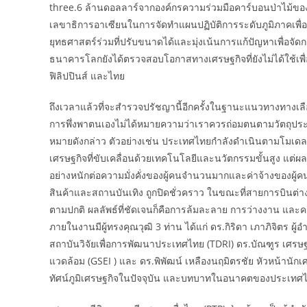
three.6 ล้านดอลลาร์จากองค์กรความร่วมมือคาร์บอนป่าไม้ข
เลขาธิการอาเซียนในการจัดทำแผนปฏิบัติการระดับภูมิภาคเพื่อ
ยุทธศาสตร์ร่วมที่ปรับขนาดได้และมุ่งเน้นการแก้ปัญหาเพื่อจัด
ธนาคารโลกยังได้ตรวจสอบโอกาสทางเศรษฐกิจที่ยังไม่ได้ใช้เ
ฟิลิปปินส์ และไทย
ถึงเวลาแล้วที่จะสำรวจปรัชญานี้อีกครั้งในฐานะแนวทางทางเล
การพึ่งพาตนเองไม่ได้หมายความว่าเราควรถ่อมตนตามวัตถุป
หมายดังกล่าว ตัวอย่างเช่น ประเทศไทยกำลังดำเนินตามโมเดลเศรษ
เศรษฐกิจที่ขับเคลื่อนด้วยเทคโนโลยีและนวัตกรรมขั้นสูง 
อย่างหนักต่อความมั่งคั่งของผู้คนจำนวนมากและค่าจ้างของผู้
สินค้าและสถานบันเทิง ถูกปิดชั่วคราว ในขณะที่สายการบินต่
ตามปกติ ผลลัพธ์ที่ชัดเจนก็คือการล้มละลาย การว่างงาน และความเ
ภายในงานมีผู้ทรงคุณวุฒิ 3 ท่าน ได้แก่ ดร.กิริดา เภาภิจิต
สถาบันวิจัยเพื่อการพัฒนาประเทศไทย (TDRI) ดร.บัณฑูร เศรษ
แวดล้อม (GSEI ) และ ดร.พิพัฒน์ เหลืองนฤมิตรชัย หัวหน้านักเศร
ทัศน์ภูมิเศรษฐกิจในปัจจุบัน และบทบาทในอนาคตของประเทศไ