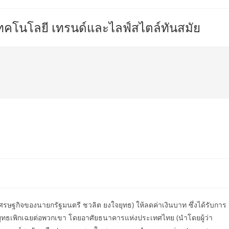
เทคโนโลยี เทรนด์และไลฟ์สไตล์ทันสมัย
าเศรษฐกิจของนายกรัฐมนตรี ชวลิต ยงใจยุทธ) ให้ลดค่าเงินบาท ซึ่งได้รับการ
ุทธเพิกเฉยต่อพวกเขา โดยอาศัยธนาคารแห่งประเทศไทย (นำโดยผู้ว่า