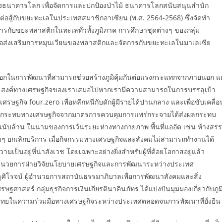
องธนาคารโลก เพื่อจัดการและปกป้องป่าไม้ ธนาคารโลกสนับสนุนสำนัก
ต่อสู้กับขยะทะเลในประเทศสมาชิกอาเซียน (พ.ศ. 2564-2568) ซึ่งจัดทำ
การกับขยะพลาสติกในทะเลทั่วทั้งภูมิภาค การศึกษาชุดต่างๆ ของกลุ่ม
พื่อส่งเสริมการหมุนเวียนของพลาสติกและจัดการกับขยะทะเลในมาเลเซีย
ือกในการพัฒนาที่สามารถช่วยสร้างภูมิคุ้มกันต่อแรงกระแทกจากภายนอก แต
ระสงค์ทางเศรษฐกิจของเราเสมอไปหากเรามีความสามารถในการบรรลุเป้า
ฐกิจ four.zero เพื่อหลีกหนีกับดักผู้มีรายได้ปานกลาง และเพื่อขับเคลื่อ
แต่ผลกระทบทางเศรษฐกิจจากมาตรการควบคุมการแพร่กระจายได้ส่งผลกระทบ
คนนับล้าน ในนามของการเว้นระยะห่างทางกายภาพ พื้นที่แออัด เช่น ห้างสร
างๆ ยกเลิกบริการ เมื่อกิจกรรมทางเศรษฐกิจและสังคมไม่สามารถทำงานได้
ป็นอยู่ที่น่าสังเวช โดยเฉพาะอย่างยิ่งสำหรับผู้ที่ด้อยโอกาสอยู่แล้ว
ร ผู้อำนวยการฝ่ายวิจัยนโยบายเศรษฐกิจและการพัฒนาระหว่างประเทศ
ฐศิโรจน์ ผู้อำนวยการสถาบันธรรมาภิบาลเพื่อการพัฒนาสังคมและสิ่ง
ษฐศาสตร์ กลุ่มธุรกิจการเงินเกียรตินาคินภัทร ได้แบ่งปันมุมมองเกี่ยวกับภูม
ทยในความร่วมมือทางเศรษฐกิจระหว่างประเทศตลอดจนการพัฒนาที่ยั่งยืน