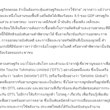
รษฐกิจถดถอย จำเป็นต้องกระตุ้นเศรษฐกิจและการใช้จ่าย” เขากล่าว แม้ว่าภ
หนึ่งในสามของพื้นที่ แต่ก็ผลิตได้เพียงร้อยละ 8.9 ของ GDP เศรษฐกิจ
ิ้นส่วน ยานพาหนะ วงจรรวม เคมีภัณฑ์ น้ำมันดิบ เชื้อเพลิง เหล็กและ
ึ้นสะท้อนให้เห็นถึงความต้องการเชื้อเพลิงในการผลิตสินค้าและยานพาหนะที่มี
นี้ก็มีสิทธิขอบังคับตามคำพิพากษาได้ ซึ่งอาจเกี่ยวข้องกับการออกพระราช
้ การออกหมายบังคับคดี และการยึดและขายทรัพย์สินที่เป็นของลูกหนี้ คำ
กรณีที่มีข้อกล่าวหาว่ามีการฉ้อโกงคู่ความในคดี หรือหากคำพิพากษานั้นขั
บเรียบร้อยของประชาชน
ทางเศรษฐกิจ แนวโน้มระดับโลก และคำแนะนำจากผู้เชี่ยวชาญของเราเพื่อ
tte Touche Tohmatsu Limited (“DTTL”) อย่างน้อยหนึ่งแห่ง ซึ่งเป็นเครือ
มกันว่า “องค์กร Deloitte”) DTTL (หรือเรียกอีกอย่างว่า “Deloitte Global”)
คคลที่แยกจากกันตามกฎหมายและเป็นอิสระ ซึ่งไม่สามารถผูกมัดหรือผูกมัดซึ่
มาชิก DTTL แต่ละแห่ง และหน่วยงานที่เกี่ยวข้องจะต้องรับผิดชอบต่อการกระ
TL ไม่มีการให้บริการแก่ลูกค้า โปรดดู / เกี่ยวกับ เพื่อเรียนรู้เพิ่มเติม
พื่อความพร้อมทางการตลาด ซึ่งเป็นพันธมิตรด้านการเปลี่ยนแปลงสภาพภูม
อนกระจกและการใช้พลังงาน ประเทศไทยยังได้รับเงินสนับสนุนจำนวน