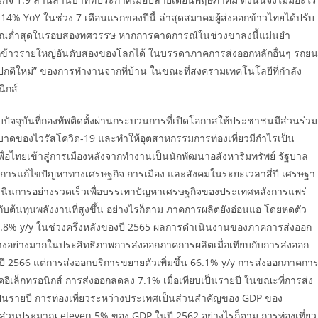
4% YoY ในช่วง 7 เดือนแรกของปีนี้ ล่าสุดสมาคมผู้ส่งออกข้าวไทยได้ปรับ
ริมาณต่ำสุดในรอบสองทศวรรษ หากการคาดการณ์ในช่วงขาลงนี้แม่นยำ
กข้าวรายใหญ่อันดับสองของโลกได้ ในบรรดาภาคการส่งออกหลักอื่นๆ รถยน
ปกติใหม่” ของการทำงานจากที่บ้าน ในขณะที่สงครามเทคโนโลยีที่กำลัง
ิกส์
จจุบันที่กองทัพติดตั้งผ่านกระบวนการที่เปิดโอกาสให้ประชาชนมีส่วนร่วม
บาดของไวรัสโควิด-19 และทำให้อุตสาหกรรมการท่องเที่ยวมีกำไรเป็น
่อไทยเข้าสู่การเมืองหลังจากทำงานเป็นนักพัฒนาอสังหาริมทรัพย์ รัฐบาล
นการแก้ไขปัญหาทางเศรษฐกิจ การเมือง และสังคมในระยะเวลาสี่ปี เศรษฐา
เนินการอย่างรวดเร็วเพื่อบรรเทาปัญหาเศรษฐกิจของประเทศหลังการแพร่
บต้นทุนพลังงานที่สูงขึ้น อย่างไรก็ตาม ภาคการผลิตยังอ่อนแอ โดยหดตัว
ย 0.8% y/y ในช่วงครึ่งหลังของปี 2565 ผลการดำเนินงานของภาคการส่งออก
่างอย่างมากในประสิทธิภาพการส่งออกภาคการผลิตเมื่อเทียบกับการส่งออก
ปี 2566 แต่การส่งออกบริการขยายตัวเพิ่มขึ้น 66.1% y/y การส่งออกภาคกา
ิเล็กทรอนิกส์ การส่งออกลดลง 7.1% เมื่อเทียบเป็นรายปี ในขณะที่การส่ง
ยบเป็นรายปี การท่องเที่ยวระหว่างประเทศเป็นส่วนสำคัญของ GDP ของ
ดส่วนประมาณ eleven.5% ของ GDP ในปี 2562 อย่างไรก็ตาม การท่องเที่ยว