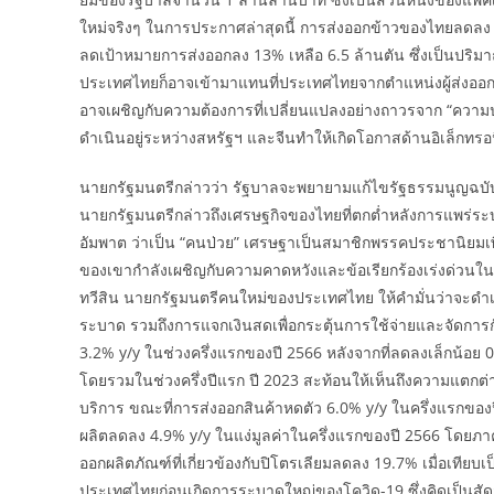
ใหม่จริงๆ ในการประกาศล่าสุดนี้ การส่งออกข้าวของไทยลดลง 1
ลดเป้าหมายการส่งออกลง 13% เหลือ 6.5 ล้านตัน ซึ่งเป็นป
ประเทศไทยก็อาจเข้ามาแทนที่ประเทศไทยจากตำแหน่งผู้ส่งออ
อาจเผชิญกับความต้องการที่เปลี่ยนแปลงอย่างถาวรจาก “ความ
ดำเนินอยู่ระหว่างสหรัฐฯ และจีนทำให้เกิดโอกาสด้านอิเล็กทรอน
นายกรัฐมนตรีกล่าวว่า รัฐบาลจะพยายามแก้ไขรัฐธรรมนูญฉบับปั
นายกรัฐมนตรีกล่าวถึงเศรษฐกิจของไทยที่ตกต่ำหลังการแพร่ระ
อัมพาต ว่าเป็น “คนป่วย” เศรษฐาเป็นสมาชิกพรรคประชานิยมเพื
ของเขากำลังเผชิญกับความคาดหวังและข้อเรียกร้องเร่งด่วนใ
ทวีสิน นายกรัฐมนตรีคนใหม่ของประเทศไทย ให้คำมั่นว่าจะดำ
ระบาด รวมถึงการแจกเงินสดเพื่อกระตุ้นการใช้จ่ายและจัดการกั
3.2% y/y ในช่วงครึ่งแรกของปี 2566 หลังจากที่ลดลงเล็กน้อ
โดยรวมในช่วงครึ่งปีแรก ปี 2023 สะท้อนให้เห็นถึงความแตกต
บริการ ขณะที่การส่งออกสินค้าหดตัว 6.0% y/y ในครึ่งแรกของ
ผลิตลดลง 4.9% y/y ในแง่มูลค่าในครึ่งแรกของปี 2566 โดยภาคอ
ออกผลิตภัณฑ์ที่เกี่ยวข้องกับปิโตรเลียมลดลง 19.7% เมื่อเที
ประเทศไทยก่อนเกิดการระบาดใหญ่ของโควิด-19 ซึ่งคิดเป็นสั