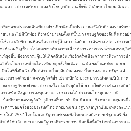
ระหว่างประเทศหลายแห่งทั่วโลกถูกปิด รวมถึงข้อจำกัดของไทยต่อนักท่อง
ี่ยวที่มาจากประเทศจีนเพียงอย่างเดียวคิดเป็นประมาณหนึ่งในสี่ของรายรับจ
ษายน และไม่มีนักท่องเที่ยวเข้ามาเลยตั้งแต่นั้นมา เศรษฐกิจของจีนฟื้นตัวอย่
้องใช้เวลาสักพักก่อนที่คนจีนจะเริ่มรู้สึกสบายใจกับการเดินทางไปต่างประเทศ
ี่จะต้องเผชิญทั้งขาไปและขากลับ ความเสี่ยงต่อการคาดการณ์ทางเศรษฐกิจน
ี่สูงขึ้น ซึ่งอาจกระตุ้นให้เกิดคลื่นเงินเฟ้ออีกครั้งเนื่องจากการพึ่งพาการนำ
ถือเป็นการเคลื่อนไหวเชิงกลยุทธ์เพื่อเพิ่มความมั่นคงด้านพลังงาน ลด
ิบโตที่ยั่งยืน จีนเป็นคู่ค้ารายใหญ่อันดับสองของไทยรองจากสหรัฐฯ แต่
กบรรเทาลงด้วยข่าวเศรษฐกิจที่ย่ำแย่จากปักกิ่ง ประสบการณ์หลายปีในภาค
ะเศรษฐกิจตกต่ำของประเทศไทยในปัจจุบันได้ ตราบใดที่เขาสามารถปิดบั
ามารถช่วยดึงดูดการลงทุนจากต่างประเทศได้ ประเทศไทยถูกมองว่ามี
อเทียบกับเศรษฐกิจในภูมิภาคอื่นๆ เช่น อินเดีย และเวียดนาม เหตุผลหนึ่งท
ประหารบ่อยครั้งของประเทศไทย ตัวอย่างเช่น รัฐบาลอนุรักษ์นิยมที่ลงคะแน
รในปี 2557 โดยโค่นล้มรัฐบาลพรรคเพื่อไทยของอดีตนายกรัฐมนตรี ยิ่ง
องทัพได้โค่นล้มและเนรเทศรัฐบาลที่มาจากการเลือกตั้งซึ่งนำโดยน้องชายของ