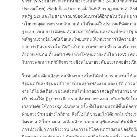
ราชการเริงชัย มาระกานนท์ ซึ่งใช้เงินมากถึง 24,000 พัน
ประเทศไทย) เพื่อปกป้องเงินบาท เมื่อวันที่ 2 กรกฎาคม พ.ศ. 
สหรัฐ[52] และไม่สามารถปกป้องเงินบาทได้อีกต่อไป วันนั้นมาร
นโยบายอุตสาหกรรมกลับมาแล้ว ไม่ใช่แค่ในประเทศที่พัฒนาแล้ว
รูปแบบ เช่น การเพิ่มทุน สัดส่วนการถือหุ้น และสินเชื่อของรั
หลักฐานจากอินโดนีเซียและไทยแสดงให้เห็นว่าการให้ความสำคัญ
จากการมีส่วนร่วมใน GVC แม้ว่าความพยายามที่จะส่งเสริมการค้
ถึงด้วยเช่นกัน ตั้งแต่ปี 1990 ห่วงโซ่คุณค่าระดับโลก (GVC) 
ในการพัฒนา แต่ก็มีกิจกรรมเชิงนโยบายระดับประเทศอย่างเป็นท
ในช่วงต้นเดือนสิงหาคม ทีมงานชุดใหม่ได้เข้ามาร่วมงาน ได้แก่ ส
รัฐมนตรีและรัฐมนตรีว่าการกระทรวงพลังงาน และปรีดี ดาวฉาย
งานได้ไม่ถึงเดือน รมว.คลังคนใหม่ ลาออก เศรษฐกิจวุ่นวายมา
เรียกร้องให้ปฏิรูปการเมือง รวมถึงบทบาทของสถาบันกษัตริย์ใ
เวลาบังคับใช้ภาวะฉุกเฉินหลายครั้ง ซึ่งในตอนแรกมีขึ้นเพื่อ
ฝ่ายตรงข้าม อย่างไรก็ตาม สิ่งนี้ไม่ได้ช่วยอะไรได้มากในช่ว
ไตรมาส 2 ในช่วงกลางเดือนสิงหาคม นายสุพัฒนพงศ์ พันธ์มีเชา
การท่องเที่ยว การจ้างงาน และการบริโภค แต่รายงานของสื่อยัง
ยืมของรัฐบาลจำนวน 1 ล้านล้านบาท ซึ่งเป็นส่วนหนึ่งของแพ็คเ